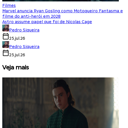
Filmes
Marvel anuncia Ryan Gosling como Motoqueiro Fantasma e
filme do anti-herói em 2028
Astro assume papel que foi de Nicolas Cage
Pedro Siqueira
25.jul.26
Pedro Siqueira
25.jul.26
Veja mais