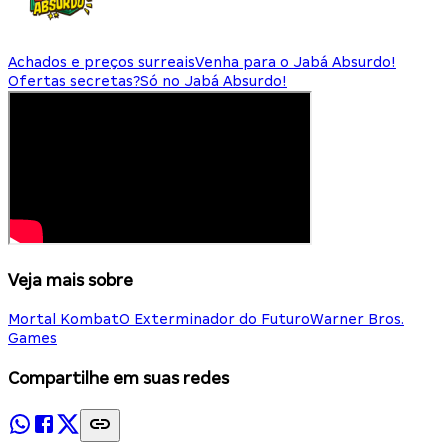
Achados e preços surreais
Venha para o Jabá Absurdo!
Ofertas secretas?
Só no Jabá Absurdo!
Veja mais sobre
Mortal Kombat
O Exterminador do Futuro
Warner Bros.
Games
Compartilhe em suas redes