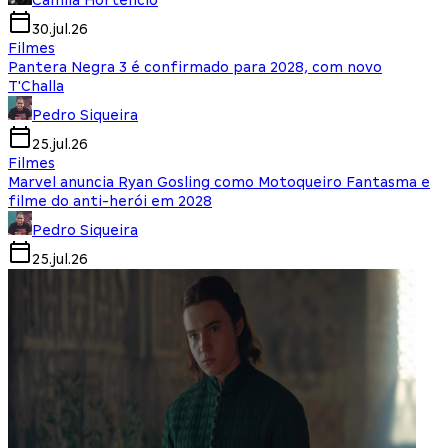
Camila Hortencio
30.jul.26
Filmes
Pantera Negra 3 é confirmado para 2028, com novo
T'Challa
Pedro Siqueira
25.jul.26
Filmes
Marvel anuncia Ryan Gosling como Motoqueiro Fantasma e
filme do anti-herói em 2028
Pedro Siqueira
25.jul.26