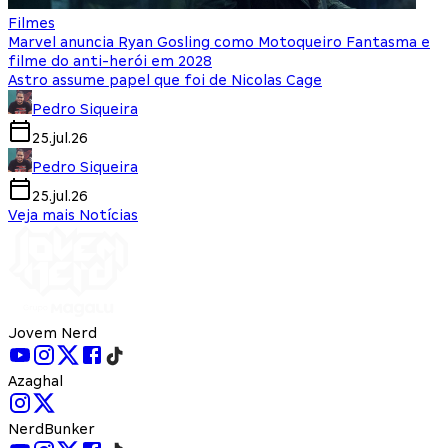
Filmes
Marvel anuncia Ryan Gosling como Motoqueiro Fantasma e
filme do anti-herói em 2028
Astro assume papel que foi de Nicolas Cage
Pedro Siqueira
25.jul.26
Pedro Siqueira
25.jul.26
Veja mais Notícias
Jovem Nerd
Azaghal
NerdBunker