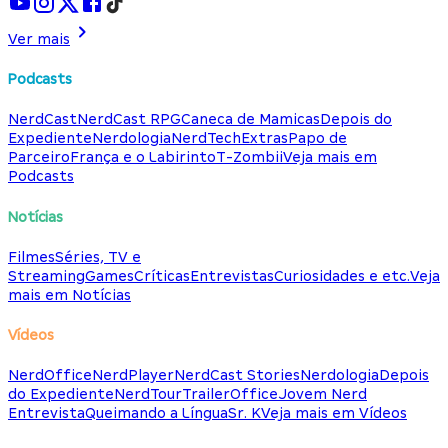
Ver mais
Podcasts
NerdCast
NerdCast RPG
Caneca de Mamicas
Depois do
Expediente
Nerdologia
NerdTech
Extras
Papo de
Parceiro
França e o Labirinto
T-Zombii
Veja mais em
Podcasts
Notícias
Filmes
Séries, TV e
Streaming
Games
Críticas
Entrevistas
Curiosidades e etc.
Veja
mais em Notícias
Vídeos
NerdOffice
NerdPlayer
NerdCast Stories
Nerdologia
Depois
do Expediente
NerdTour
TrailerOffice
Jovem Nerd
Entrevista
Queimando a Língua
Sr. K
Veja mais em Vídeos