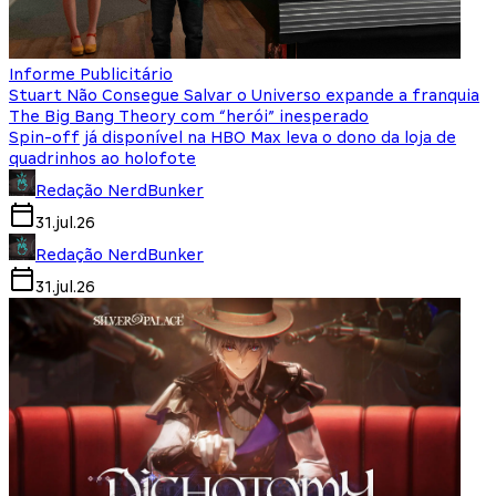
Informe Publicitário
Stuart Não Consegue Salvar o Universo expande a franquia
The Big Bang Theory com “herói” inesperado
Spin-off já disponível na HBO Max leva o dono da loja de
quadrinhos ao holofote
Redação NerdBunker
31.jul.26
Redação NerdBunker
31.jul.26