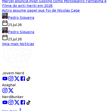
Marvel anuncia Ryan Gosling como Motoqueiro Fantasma e
filme do anti-herói em 2028
Astro assume papel que foi de Nicolas Cage
Pedro Siqueira
25.jul.26
Pedro Siqueira
25.jul.26
Veja mais Notícias
Jovem Nerd
Azaghal
NerdBunker