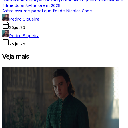
Marvel anuncia Ryan Gosling como Motoqueiro Fantasma e
filme do anti-herói em 2028
Astro assume papel que foi de Nicolas Cage
Pedro Siqueira
25.jul.26
Pedro Siqueira
25.jul.26
Veja mais