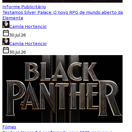
Informe Publicitário
Testamos Silver Palace: O novo RPG de mundo aberto da
Elementa
Camila Hortencio
30.jul.26
Camila Hortencio
30.jul.26
Filmes