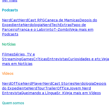
Ver mais
Podcasts
NerdCast
NerdCast RPG
Caneca de Mamicas
Depois do
Expediente
Nerdologia
NerdTech
Extras
Papo de
Parceiro
França e o Labirinto
T-Zombii
Veja mais em
Podcasts
Notícias
Filmes
Séries, TV e
Streaming
Games
Críticas
Entrevistas
Curiosidades e etc.
Veja
mais em Notícias
Vídeos
NerdOffice
NerdPlayer
NerdCast Stories
Nerdologia
Depois
do Expediente
NerdTour
TrailerOffice
Jovem Nerd
Entrevista
Queimando a Língua
Sr. K
Veja mais em Vídeos
Quem somos