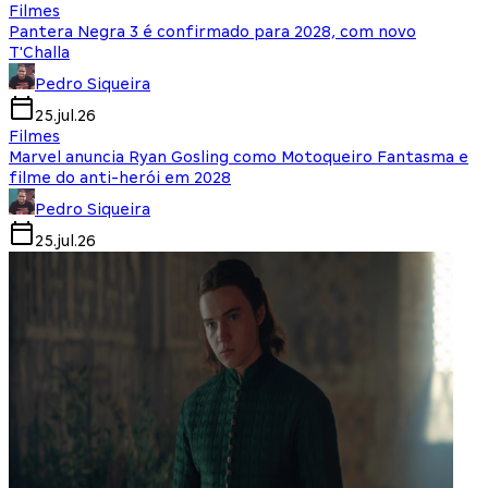
Filmes
Pantera Negra 3 é confirmado para 2028, com novo
T'Challa
Pedro Siqueira
25.jul.26
Filmes
Marvel anuncia Ryan Gosling como Motoqueiro Fantasma e
filme do anti-herói em 2028
Pedro Siqueira
25.jul.26