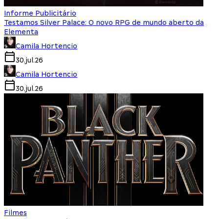
Informe Publicitário
Testamos Silver Palace: O novo RPG de mundo aberto da
Elementa
Camila Hortencio
30.jul.26
Camila Hortencio
30.jul.26
Filmes