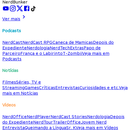
NerdBunker
Ver mais
Podcasts
NerdCast
NerdCast RPG
Caneca de Mamicas
Depois do
Expediente
Nerdologia
NerdTech
Extras
Papo de
Parceiro
França e o Labirinto
T-Zombii
Veja mais em
Podcasts
Notícias
Filmes
Séries, TV e
Streaming
Games
Críticas
Entrevistas
Curiosidades e etc.
Veja
mais em Notícias
Vídeos
NerdOffice
NerdPlayer
NerdCast Stories
Nerdologia
Depois
do Expediente
NerdTour
TrailerOffice
Jovem Nerd
Entrevista
Queimando a Língua
Sr. K
Veja mais em Vídeos