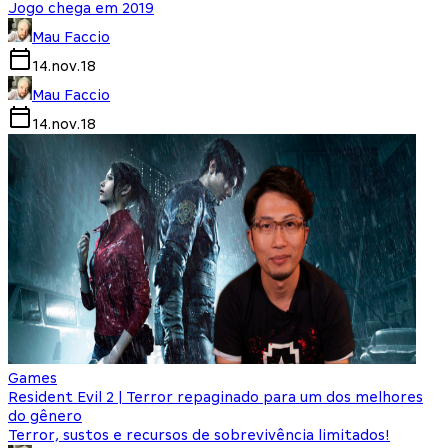
Jogo chega em 2019
Mau Faccio
14.nov.18
Mau Faccio
14.nov.18
Games
Resident Evil 2 | Terror repaginado para um dos melhores
do gênero
Terror, sustos e recursos de sobrevivência limitados!