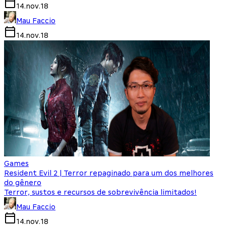
14.nov.18
Mau Faccio
14.nov.18
Games
Resident Evil 2 | Terror repaginado para um dos melhores
do gênero
Terror, sustos e recursos de sobrevivência limitados!
Mau Faccio
14.nov.18