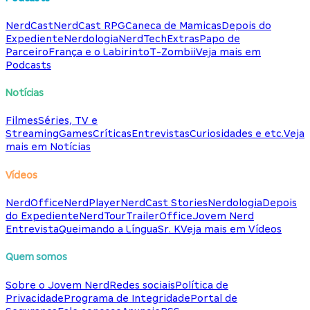
NerdCast
NerdCast RPG
Caneca de Mamicas
Depois do
Expediente
Nerdologia
NerdTech
Extras
Papo de
Parceiro
França e o Labirinto
T-Zombii
Veja mais em
Podcasts
Notícias
Filmes
Séries, TV e
Streaming
Games
Críticas
Entrevistas
Curiosidades e etc.
Veja
mais em Notícias
Vídeos
NerdOffice
NerdPlayer
NerdCast Stories
Nerdologia
Depois
do Expediente
NerdTour
TrailerOffice
Jovem Nerd
Entrevista
Queimando a Língua
Sr. K
Veja mais em Vídeos
Quem somos
Sobre o Jovem Nerd
Redes sociais
Política de
Privacidade
Programa de Integridade
Portal de