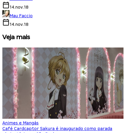
14.nov.18
Mau Faccio
14.nov.18
Veja mais
Animes e Mangás
C
Café Cardcaptor Sakura é inaugurado como parada
P