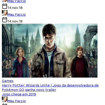
Mau Faccio
14.nov.18
Mau Faccio
14.nov.18
Games
Harry Potter: Wizards Unite | Jogo da desenvolvedora de
Pokémon GO ganha novo trailer
Jogo chega em 2019
Mau Faccio