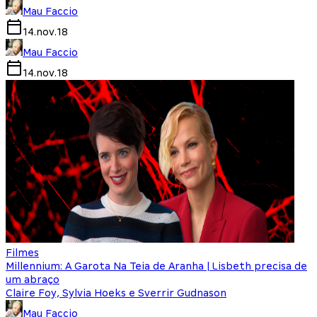
Mau Faccio
14.nov.18
Mau Faccio
14.nov.18
Filmes
Millennium: A Garota Na Teia de Aranha | Lisbeth precisa de
um abraço
Claire Foy, Sylvia Hoeks e Sverrir Gudnason
Mau Faccio