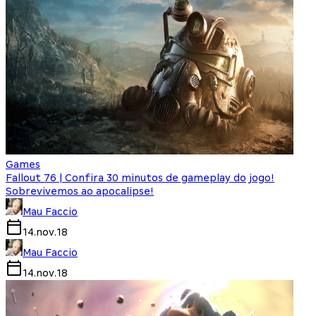
Games
Fallout 76 | Confira 30 minutos de gameplay do jogo!
Sobrevivemos ao apocalipse!
Mau Faccio
14.nov.18
Mau Faccio
14.nov.18