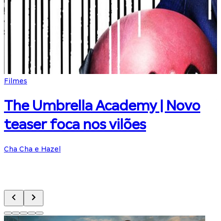
Filmes
S
The Umbrella Academy | Novo
teaser foca nos vilões
Cha Cha e Hazel