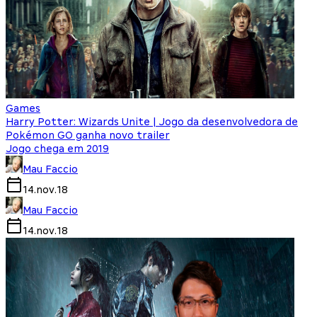
Games
Harry Potter: Wizards Unite | Jogo da desenvolvedora de
Pokémon GO ganha novo trailer
Jogo chega em 2019
Mau Faccio
14.nov.18
Mau Faccio
14.nov.18