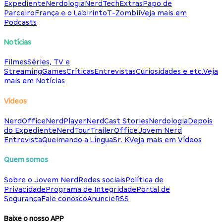
Expediente
Nerdologia
NerdTech
Extras
Papo de
Parceiro
França e o Labirinto
T-Zombii
Veja mais em
Podcasts
Notícias
Filmes
Séries, TV e
Streaming
Games
Críticas
Entrevistas
Curiosidades e etc.
Veja
mais em Notícias
Vídeos
NerdOffice
NerdPlayer
NerdCast Stories
Nerdologia
Depois
do Expediente
NerdTour
TrailerOffice
Jovem Nerd
Entrevista
Queimando a Língua
Sr. K
Veja mais em Vídeos
Quem somos
Sobre o Jovem Nerd
Redes sociais
Política de
Privacidade
Programa de Integridade
Portal de
Segurança
Fale conosco
Anuncie
RSS
Baixe o nosso APP