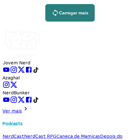
Carregar mais
Jovem Nerd
Azaghal
NerdBunker
Ver mais
Podcasts
NerdCast
NerdCast RPG
Caneca de Mamicas
Depois do