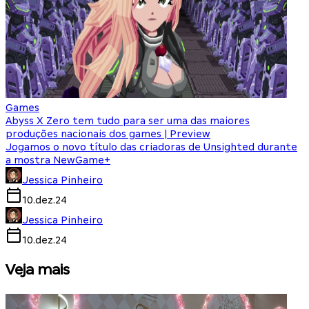
Games
Abyss X Zero tem tudo para ser uma das maiores
produções nacionais dos games | Preview
Jogamos o novo título das criadoras de Unsighted durante
a mostra NewGame+
Jessica Pinheiro
10.dez.24
Jessica Pinheiro
10.dez.24
Veja mais