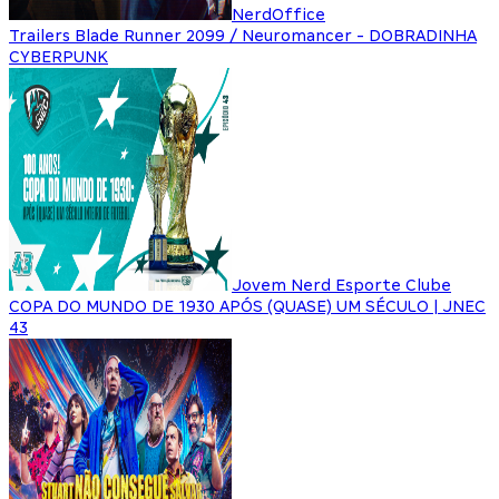
NerdOffice
Trailers Blade Runner 2099 / Neuromancer - DOBRADINHA
CYBERPUNK
Jovem Nerd Esporte Clube
COPA DO MUNDO DE 1930 APÓS (QUASE) UM SÉCULO | JNEC
43