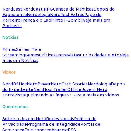
NerdCast
NerdCast RPG
Caneca de Mamicas
Depois do
Expediente
Nerdologia
NerdTech
Extras
Papo de
Parceiro
França e o Labirinto
T-Zombii
Veja mais em
Podcasts
Notícias
Filmes
Séries, TV e
Streaming
Games
Críticas
Entrevistas
Curiosidades e etc.
Veja
mais em Notícias
Vídeos
NerdOffice
NerdPlayer
NerdCast Stories
Nerdologia
Depois
do Expediente
NerdTour
TrailerOffice
Jovem Nerd
Entrevista
Queimando a Língua
Sr. K
Veja mais em Vídeos
Quem somos
Sobre o Jovem Nerd
Redes sociais
Política de
Privacidade
Programa de Integridade
Portal de
Segurança
Fale conosco
Anuncie
RSS