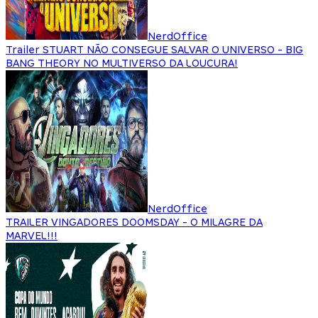
NerdOffice
Trailer STUART NÃO CONSEGUE SALVAR O UNIVERSO - BIG
BANG THEORY NO MULTIVERSO DA LOUCURA!
NerdOffice
TRAILER VINGADORES DOOMSDAY - O MILAGRE DA
MARVEL!!!