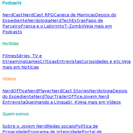
Podcasts
NerdCast
NerdCast RPG
Caneca de Mamicas
Depois do
Expediente
Nerdologia
NerdTech
Extras
Papo de
Parceiro
França e o Labirinto
T-Zombii
Veja mais em
Podcasts
Notícias
Filmes
Séries, TV e
Streaming
Games
Críticas
Entrevistas
Curiosidades e etc.
Veja
mais em Notícias
Vídeos
NerdOffice
NerdPlayer
NerdCast Stories
Nerdologia
Depois
do Expediente
NerdTour
TrailerOffice
Jovem Nerd
Entrevista
Queimando a Língua
Sr. K
Veja mais em Vídeos
Quem somos
Sobre o Jovem Nerd
Redes sociais
Política de
Privacidade
Programa de Integridade
Portal de