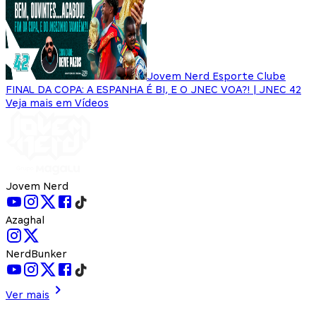
Jovem Nerd Esporte Clube
FINAL DA COPA: A ESPANHA É BI, E O JNEC VOA?! | JNEC 42
Veja mais em Vídeos
Jovem Nerd
Azaghal
NerdBunker
Ver mais