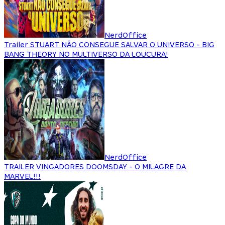
NerdOffice
Trailer STUART NÃO CONSEGUE SALVAR O UNIVERSO - BIG
BANG THEORY NO MULTIVERSO DA LOUCURA!
NerdOffice
TRAILER VINGADORES DOOMSDAY - O MILAGRE DA
MARVEL!!!