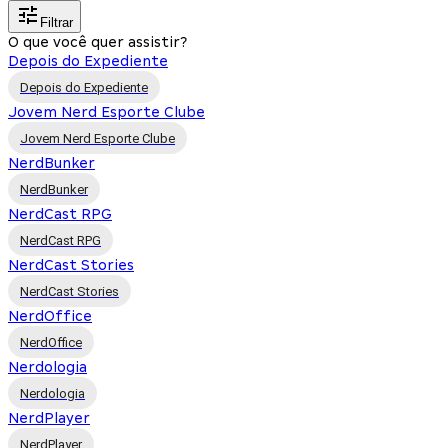
Filtrar
O que você quer assistir?
Depois do Expediente
Depois do Expediente
Jovem Nerd Esporte Clube
Jovem Nerd Esporte Clube
NerdBunker
NerdBunker
NerdCast RPG
NerdCast RPG
NerdCast Stories
NerdCast Stories
NerdOffice
NerdOffice
Nerdologia
Nerdologia
NerdPlayer
NerdPlayer