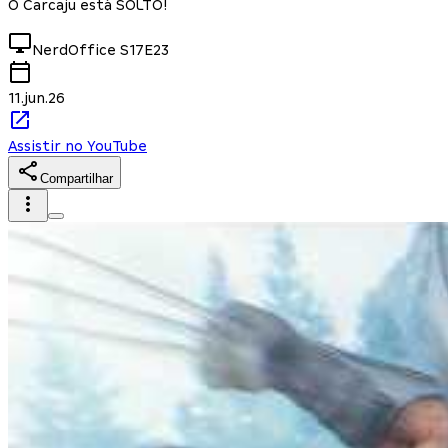
O Carcaju está SOLTO!
NerdOffice
S17E23
11.jun.26
Assistir no YouTube
Compartilhar