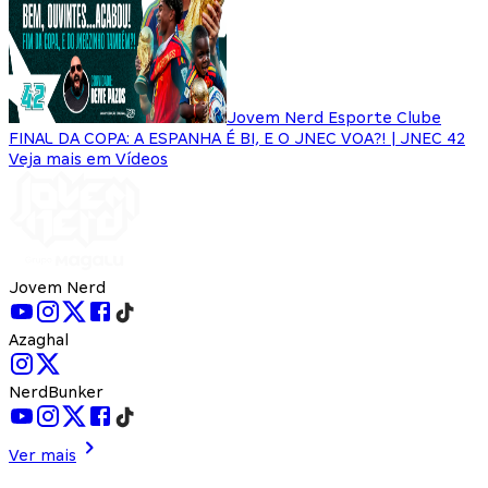
Jovem Nerd Esporte Clube
FINAL DA COPA: A ESPANHA É BI, E O JNEC VOA?! | JNEC 42
Veja mais em Vídeos
Jovem Nerd
Azaghal
NerdBunker
Ver mais