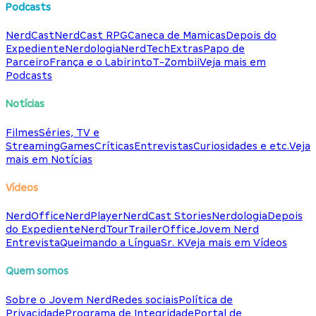
Podcasts
NerdCast
NerdCast RPG
Caneca de Mamicas
Depois do
Expediente
Nerdologia
NerdTech
Extras
Papo de
Parceiro
França e o Labirinto
T-Zombii
Veja mais em
Podcasts
Notícias
Filmes
Séries, TV e
Streaming
Games
Críticas
Entrevistas
Curiosidades e etc.
Veja
mais em Notícias
Vídeos
NerdOffice
NerdPlayer
NerdCast Stories
Nerdologia
Depois
do Expediente
NerdTour
TrailerOffice
Jovem Nerd
Entrevista
Queimando a Língua
Sr. K
Veja mais em Vídeos
Quem somos
Sobre o Jovem Nerd
Redes sociais
Política de
Privacidade
Programa de Integridade
Portal de