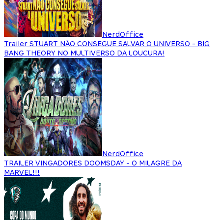
NerdOffice
Trailer STUART NÃO CONSEGUE SALVAR O UNIVERSO - BIG
BANG THEORY NO MULTIVERSO DA LOUCURA!
NerdOffice
TRAILER VINGADORES DOOMSDAY - O MILAGRE DA
MARVEL!!!