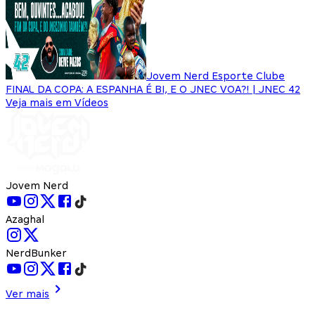
Jovem Nerd Esporte Clube
FINAL DA COPA: A ESPANHA É BI, E O JNEC VOA?! | JNEC 42
Veja mais em Vídeos
Jovem Nerd
Azaghal
NerdBunker
Ver mais