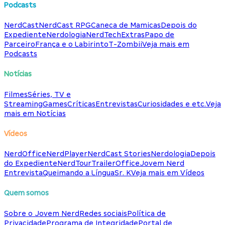
Podcasts
NerdCast
NerdCast RPG
Caneca de Mamicas
Depois do
Expediente
Nerdologia
NerdTech
Extras
Papo de
Parceiro
França e o Labirinto
T-Zombii
Veja mais em
Podcasts
Notícias
Filmes
Séries, TV e
Streaming
Games
Críticas
Entrevistas
Curiosidades e etc.
Veja
mais em Notícias
Vídeos
NerdOffice
NerdPlayer
NerdCast Stories
Nerdologia
Depois
do Expediente
NerdTour
TrailerOffice
Jovem Nerd
Entrevista
Queimando a Língua
Sr. K
Veja mais em Vídeos
Quem somos
Sobre o Jovem Nerd
Redes sociais
Política de
Privacidade
Programa de Integridade
Portal de