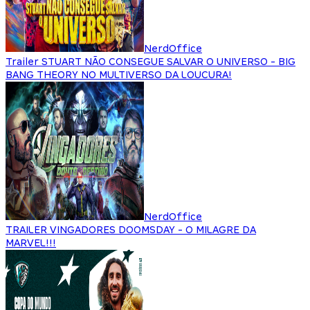
NerdOffice
Trailer STUART NÃO CONSEGUE SALVAR O UNIVERSO - BIG
BANG THEORY NO MULTIVERSO DA LOUCURA!
NerdOffice
TRAILER VINGADORES DOOMSDAY - O MILAGRE DA
MARVEL!!!