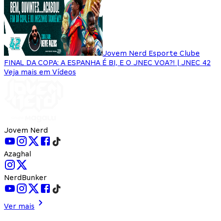
Jovem Nerd Esporte Clube
FINAL DA COPA: A ESPANHA É BI, E O JNEC VOA?! | JNEC 42
Veja mais em Vídeos
Jovem Nerd
Azaghal
NerdBunker
Ver mais