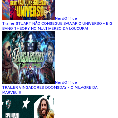
NerdOffice
Trailer STUART NÃO CONSEGUE SALVAR O UNIVERSO - BIG
BANG THEORY NO MULTIVERSO DA LOUCURA!
NerdOffice
TRAILER VINGADORES DOOMSDAY - O MILAGRE DA
MARVEL!!!