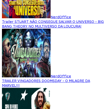
NerdOffice
Trailer STUART NÃO CONSEGUE SALVAR O UNIVERSO - BIG
BANG THEORY NO MULTIVERSO DA LOUCURA!
NerdOffice
TRAILER VINGADORES DOOMSDAY - O MILAGRE DA
MARVEL!!!