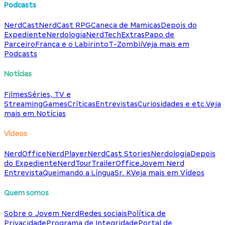
Podcasts
NerdCast
NerdCast RPG
Caneca de Mamicas
Depois do
Expediente
Nerdologia
NerdTech
Extras
Papo de
Parceiro
França e o Labirinto
T-Zombii
Veja mais em
Podcasts
Notícias
Filmes
Séries, TV e
Streaming
Games
Críticas
Entrevistas
Curiosidades e etc.
Veja
mais em Notícias
Vídeos
NerdOffice
NerdPlayer
NerdCast Stories
Nerdologia
Depois
do Expediente
NerdTour
TrailerOffice
Jovem Nerd
Entrevista
Queimando a Língua
Sr. K
Veja mais em Vídeos
Quem somos
Sobre o Jovem Nerd
Redes sociais
Política de
Privacidade
Programa de Integridade
Portal de