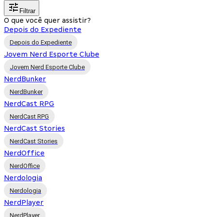
Filtrar
O que você quer assistir?
Depois do Expediente
Depois do Expediente
Jovem Nerd Esporte Clube
Jovem Nerd Esporte Clube
NerdBunker
NerdBunker
NerdCast RPG
NerdCast RPG
NerdCast Stories
NerdCast Stories
NerdOffice
NerdOffice
Nerdologia
Nerdologia
NerdPlayer
NerdPlayer