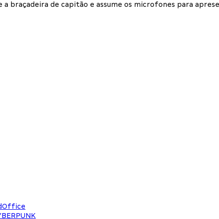
te a braçadeira de capitão e assume os microfones para apres
dOffice
CYBERPUNK