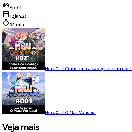
Ep.
01
12.jan.23
55 min
NerdCast
Como fica a cabeça de um conf
NerdCast
O Mau Venceu!
Veja mais