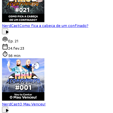
NerdCast
Como fica a cabeça de um confinado?
Ep.
21
24.fev.23
56 min
NerdCast
O Mau Venceu!