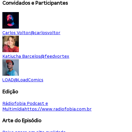
Convidados e Participantes
Carlos Voltor
@
carlosvoltor
Katiucha Barcelos
@
feedvortex
LOAD
@
LoadComics
Edição
Rádiofobia Podcast e
Multimídia
https://www.radiofobia.com.br
Arte do Episódio