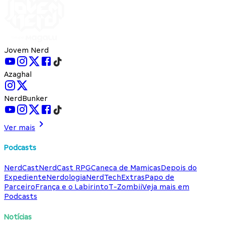
Jovem Nerd
Azaghal
NerdBunker
Ver mais
Podcasts
NerdCast
NerdCast RPG
Caneca de Mamicas
Depois do
Expediente
Nerdologia
NerdTech
Extras
Papo de
Parceiro
França e o Labirinto
T-Zombii
Veja mais em
Podcasts
Notícias