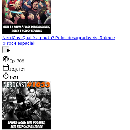
NerdCast
Qual é a pauta? Pelos desagradáveis, Rolex e
p!r0c4 espacial!
Ep.
788
30.jul.21
1h31