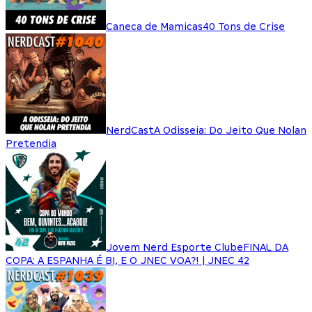
Caneca de Mamicas
40 Tons de Crise
NerdCast
A Odisseia: Do Jeito Que Nolan
Pretendia
Jovem Nerd Esporte Clube
FINAL DA
COPA: A ESPANHA É BI, E O JNEC VOA?! | JNEC 42