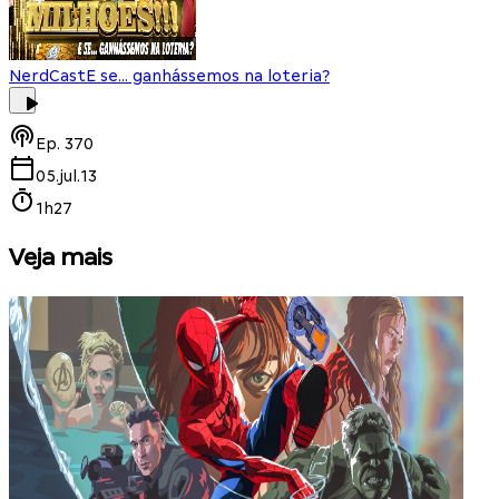
NerdCast
E se... ganhássemos na loteria?
Ep.
370
05.jul.13
1h27
Veja mais