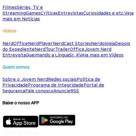
Filmes
Séries, TV e
Streaming
Games
Críticas
Entrevistas
Curiosidades e etc.
Veja
mais em Notícias
Vídeos
NerdOffice
NerdPlayer
NerdCast Stories
Nerdologia
Depois
do Expediente
NerdTour
TrailerOffice
Jovem Nerd
Entrevista
Queimando a Língua
Sr. K
Veja mais em Vídeos
Quem somos
Sobre o Jovem Nerd
Redes sociais
Política de
Privacidade
Programa de Integridade
Portal de
Segurança
Fale conosco
Anuncie
RSS
Baixe o nosso APP