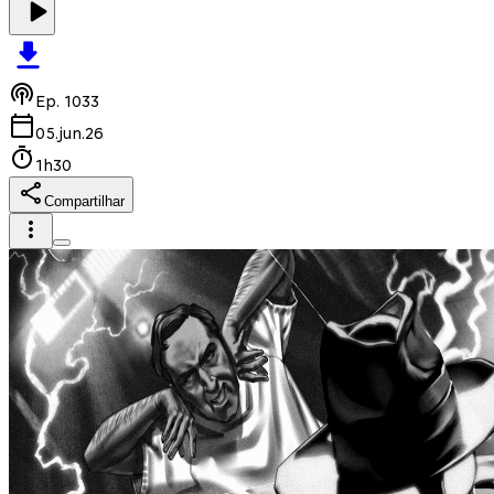
Ep.
1033
05.jun.26
1h30
Compartilhar