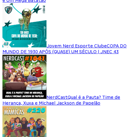
e Um Mega Batatão
Jovem Nerd Esporte Clube
COPA DO
MUNDO DE 1930 APÓS (QUASE) UM SÉCULO | JNEC 43
NerdCast
Qual é a Pauta? Time de
Herança, Xuxa e Michael Jackson de Papelão