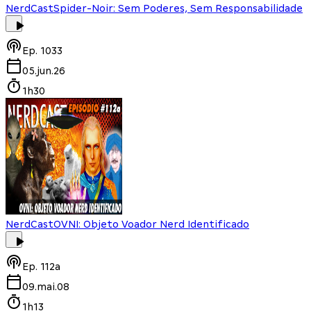
NerdCast
Spider-Noir: Sem Poderes, Sem Responsabilidade
Ep.
1033
05.jun.26
1h30
NerdCast
OVNI: Objeto Voador Nerd Identificado
Ep.
112a
09.mai.08
1h13