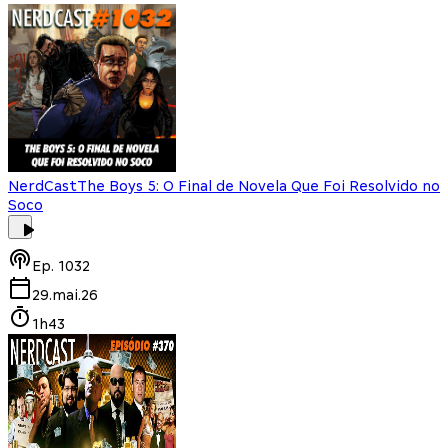
NerdCast
The Boys 5: O Final de Novela Que Foi Resolvido no
Soco
Ep.
1032
29.mai.26
1h43