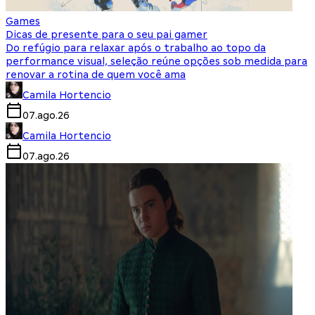
Games
Dicas de presente para o seu pai gamer
Do refúgio para relaxar após o trabalho ao topo da
performance visual, seleção reúne opções sob medida para
renovar a rotina de quem você ama
Camila Hortencio
07.ago.26
Camila Hortencio
07.ago.26