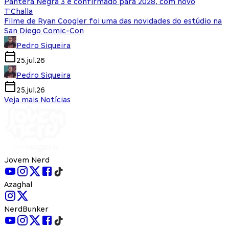
Pantera Negra 3 é confirmado para 2028, com novo
T'Challa
Filme de Ryan Coogler foi uma das novidades do estúdio na
San Diego Comic-Con
Pedro Siqueira
25.jul.26
Pedro Siqueira
25.jul.26
Veja mais Notícias
Jovem Nerd
Azaghal
NerdBunker