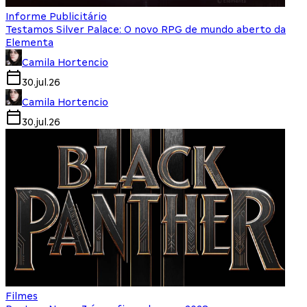
Informe Publicitário
Testamos Silver Palace: O novo RPG de mundo aberto da
Elementa
Camila Hortencio
30.jul.26
Camila Hortencio
30.jul.26
Filmes