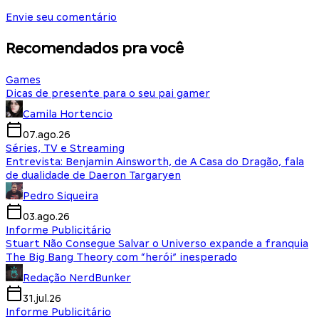
Envie seu comentário
Recomendados pra você
Games
Dicas de presente para o seu pai gamer
Camila Hortencio
07.ago.26
Séries, TV e Streaming
Entrevista: Benjamin Ainsworth, de A Casa do Dragão, fala
de dualidade de Daeron Targaryen
Pedro Siqueira
03.ago.26
Informe Publicitário
Stuart Não Consegue Salvar o Universo expande a franquia
The Big Bang Theory com “herói” inesperado
Redação NerdBunker
31.jul.26
Informe Publicitário