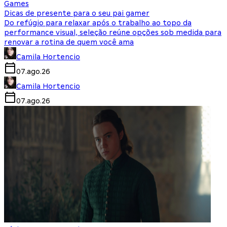
Games
Dicas de presente para o seu pai gamer
Do refúgio para relaxar após o trabalho ao topo da
performance visual, seleção reúne opções sob medida para
renovar a rotina de quem você ama
Camila Hortencio
07.ago.26
Camila Hortencio
07.ago.26