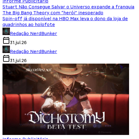
Informe Publicitário
Stuart Não Consegue Salvar o Universo expande a franquia
The Big Bang Theory com “herói” inesperado
Spin-off já disponível na HBO Max leva o dono da loja de
quadrinhos ao holofote
Redação NerdBunker
31.jul.26
Redação NerdBunker
31.jul.26