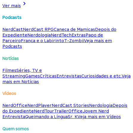
Ver mais
Podcasts
NerdCast
NerdCast RPG
Caneca de Mamicas
Depois do
Expediente
Nerdologia
NerdTech
Extras
Papo de
Parceiro
França e o Labirinto
T-Zombii
Veja mais em
Podcasts
Notícias
Filmes
Séries, TV e
Streaming
Games
Críticas
Entrevistas
Curiosidades e etc.
Veja
mais em Notícias
Vídeos
NerdOffice
NerdPlayer
NerdCast Stories
Nerdologia
Depois
do Expediente
NerdTour
TrailerOffice
Jovem Nerd
Entrevista
Queimando a Língua
Sr. K
Veja mais em Vídeos
Quem somos