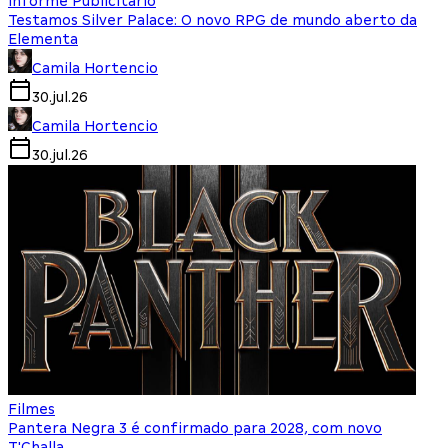
Informe Publicitário
Testamos Silver Palace: O novo RPG de mundo aberto da
Elementa
Camila Hortencio
30.jul.26
Camila Hortencio
30.jul.26
Filmes
Pantera Negra 3 é confirmado para 2028, com novo
T'Challa