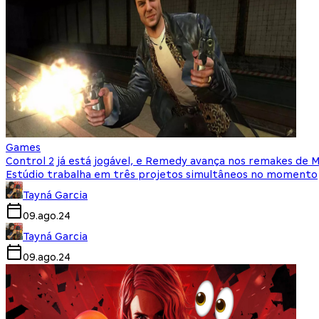
Games
Control 2 já está jogável, e Remedy avança nos remakes de 
Estúdio trabalha em três projetos simultâneos no momento
Tayná Garcia
09.ago.24
Tayná Garcia
09.ago.24