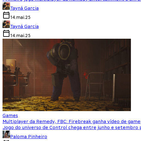
Tayná Garcia
14.mai.25
Tayná Garcia
14.mai.25
Games
Multiplayer da Remedy, FBC: Firebreak ganha vídeo de game
Jogo do universo de Control chega entre junho e setembro 
Paloma Pinheiro