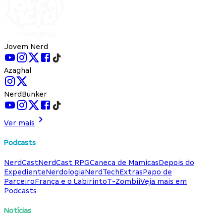
Jovem Nerd
Azaghal
NerdBunker
Ver mais
Podcasts
NerdCast
NerdCast RPG
Caneca de Mamicas
Depois do
Expediente
Nerdologia
NerdTech
Extras
Papo de
Parceiro
França e o Labirinto
T-Zombii
Veja mais em
Podcasts
Notícias