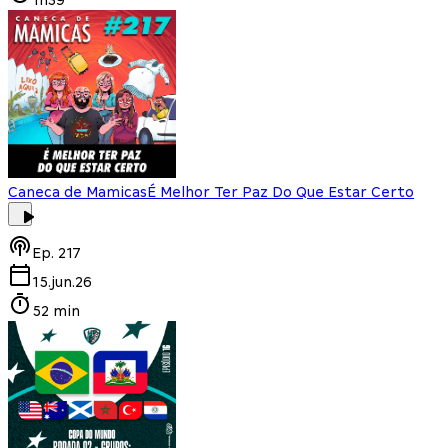
Caneca de Mamicas
É Melhor Ter Paz Do Que Estar Certo
Ep.
217
15.jun.26
52 min