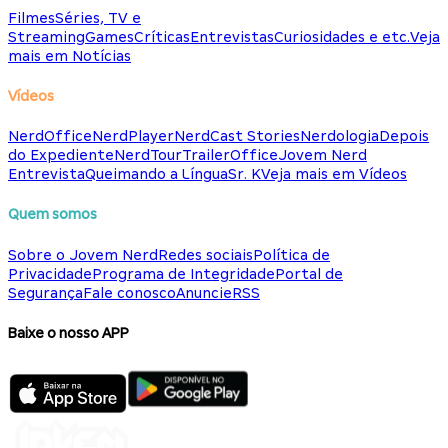
Filmes
Séries, TV e
Streaming
Games
Críticas
Entrevistas
Curiosidades e etc.
Veja
mais em Notícias
Vídeos
NerdOffice
NerdPlayer
NerdCast Stories
Nerdologia
Depois
do Expediente
NerdTour
TrailerOffice
Jovem Nerd
Entrevista
Queimando a Língua
Sr. K
Veja mais em Vídeos
Quem somos
Sobre o Jovem Nerd
Redes sociais
Política de
Privacidade
Programa de Integridade
Portal de
Segurança
Fale conosco
Anuncie
RSS
Baixe o nosso APP