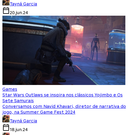
Tayná Garcia
20.jun.24
Games
Star Wars Outlaws se inspira nos clássicos Yojimbo e Os
Sete Samurais
Conversamos com Navid Khavari, diretor de narrativa do
jogo, na Summer Game Fest 2024
Tayná Garcia
18.jun.24