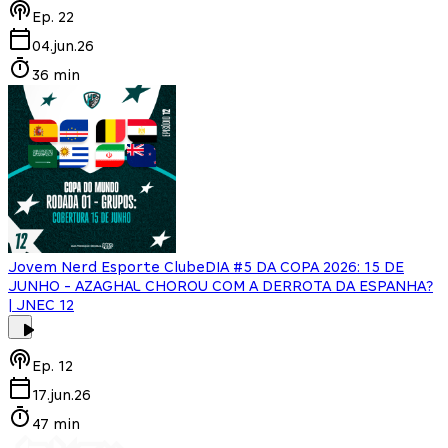
Ep.
22
04.jun.26
36 min
Jovem Nerd Esporte Clube
DIA #5 DA COPA 2026: 15 DE
JUNHO - AZAGHAL CHOROU COM A DERROTA DA ESPANHA?
| JNEC 12
Ep.
12
17.jun.26
47 min