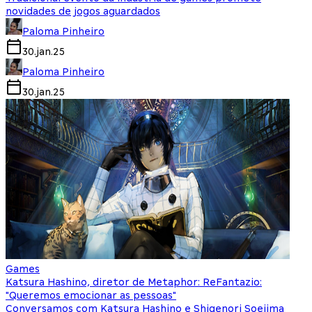
novidades de jogos aguardados
Paloma Pinheiro
30.jan.25
Paloma Pinheiro
30.jan.25
Games
Katsura Hashino, diretor de Metaphor: ReFantazio:
"Queremos emocionar as pessoas"
Conversamos com Katsura Hashino e Shigenori Soejima