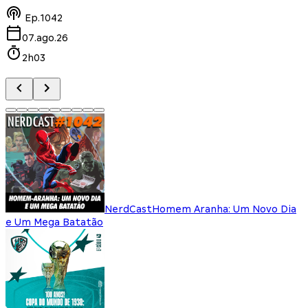
Ep.
1042
07.ago.26
2h03
NerdCast
Homem Aranha: Um Novo Dia
e Um Mega Batatão