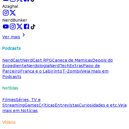
Azaghal
NerdBunker
Ver mais
Podcasts
NerdCast
NerdCast RPG
Caneca de Mamicas
Depois do
Expediente
Nerdologia
NerdTech
Extras
Papo de
Parceiro
França e o Labirinto
T-Zombii
Veja mais em
Podcasts
Notícias
Filmes
Séries, TV e
Streaming
Games
Críticas
Entrevistas
Curiosidades e etc.
Veja
mais em Notícias
Vídeos