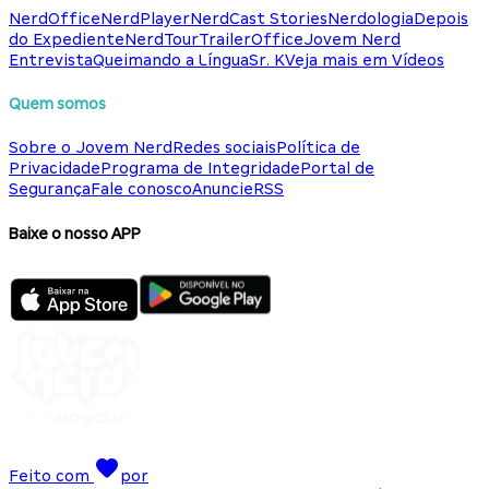
NerdOffice
NerdPlayer
NerdCast Stories
Nerdologia
Depois
do Expediente
NerdTour
TrailerOffice
Jovem Nerd
Entrevista
Queimando a Língua
Sr. K
Veja mais em Vídeos
Quem somos
Sobre o Jovem Nerd
Redes sociais
Política de
Privacidade
Programa de Integridade
Portal de
Segurança
Fale conosco
Anuncie
RSS
Baixe o nosso APP
Feito com
por