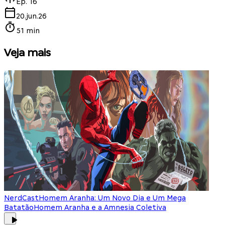
Ep.
16
20.jun.26
51 min
Veja mais
NerdCast
Homem Aranha: Um Novo Dia e Um Mega
Batatão
Homem Aranha e a Amnesia Coletiva