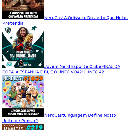
NerdCast
A Odisseia: Do Jeito Que Nolan
Pretendia
Jovem Nerd Esporte Clube
FINAL DA
COPA: A ESPANHA É BI, E O JNEC VOA?! | JNEC 42
NerdCast
Linguagem Define Nosso
Jeito de Pensar?