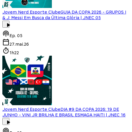
Jovem Nerd Esporte Clube
GUIA DA COPA 2026 - GRUPOS I
& J: Messi Em Busca da Última Glória | JNEC 05
Ep.
05
27.mai.26
1h22
Jovem Nerd Esporte Clube
DIA #9 DA COPA 2026: 19 DE
JUNHO - VINI JR BRILHA E BRASIL ESMAGA HAITI | JNEC 16