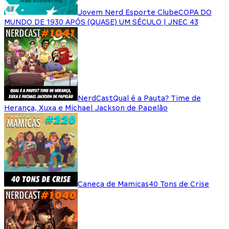
Jovem Nerd Esporte Clube
COPA DO
MUNDO DE 1930 APÓS (QUASE) UM SÉCULO | JNEC 43
NerdCast
Qual é a Pauta? Time de
Herança, Xuxa e Michael Jackson de Papelão
Caneca de Mamicas
40 Tons de Crise