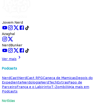
Jovem Nerd
Azaghal
NerdBunker
Ver mais
Podcasts
NerdCast
NerdCast RPG
Caneca de Mamicas
Depois do
Expediente
Nerdologia
NerdTech
Extras
Papo de
Parceiro
França e o Labirinto
T-Zombii
Veja mais em
Podcasts
Notícias