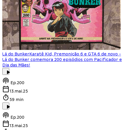
Lá do Bunker
Karatê Kid, Premonição 6 e GTA 6 de novo -
Lá do Bunker comemora 200 episódios com Pacificador e
Dia das Mães!
Ep.
200
13.mai.25
59 min
Ep.
200
13.mai.25