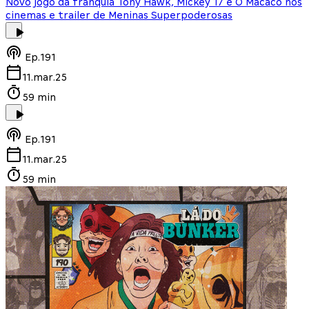
Novo jogo da franquia Tony Hawk, Mickey 17 e O Macaco nos
cinemas e trailer de Meninas Superpoderosas
Ep.
191
11.mar.25
59 min
Ep.
191
11.mar.25
59 min