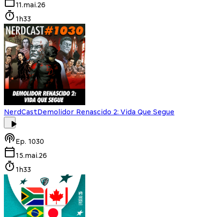
11.mai.26
1h33
NerdCast
Demolidor Renascido 2: Vida Que Segue
Ep.
1030
15.mai.26
1h33