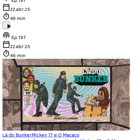
Ep.
197
22.abr.25
46 min
Ep.
197
22.abr.25
46 min
Lá do Bunker
Mickey 17 e O Macaco