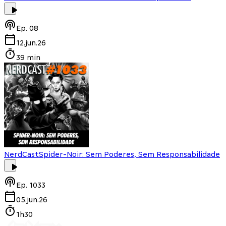
Ep.
08
12.jun.26
39 min
NerdCast
Spider-Noir: Sem Poderes, Sem Responsabilidade
Ep.
1033
05.jun.26
1h30