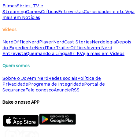
Filmes
Séries, TV e
Streaming
Games
Críticas
Entrevistas
Curiosidades e etc.
Veja
mais em Notícias
Vídeos
NerdOffice
NerdPlayer
NerdCast Stories
Nerdologia
Depois
do Expediente
NerdTour
TrailerOffice
Jovem Nerd
Entrevista
Queimando a Língua
Sr. K
Veja mais em Vídeos
Quem somos
Sobre o Jovem Nerd
Redes sociais
Política de
Privacidade
Programa de Integridade
Portal de
Segurança
Fale conosco
Anuncie
RSS
Baixe o nosso APP