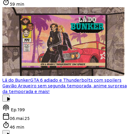
59 min
Lá do Bunker
GTA 6 adiado e Thunderbolts com spoilers
Gavião Arqueiro sem segunda temporada, anime surpresa
da temporada e mais!
Ep.
199
06.mai.25
46 min