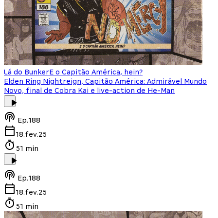
Lá do Bunker
E o Capitão América, hein?
Elden Ring Nightreign, Capitão América: Admirável Mundo
Novo, final de Cobra Kai e live-action de He-Man
Ep.
188
18.fev.25
51 min
Ep.
188
18.fev.25
51 min