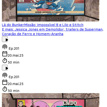
Lá do Bunker
Missão: Impossível 8 e Lilo e Stitch
E mais: Jessica Jones em Demolidor, trailers de Superman,
Coração de Ferro e Homem-Aranha
Ep.
201
20.mai.25
50 min
Ep.
201
20.mai.25
50 min