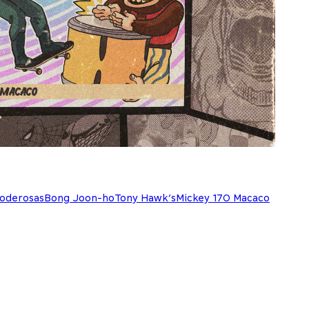
oderosas
Bong Joon-ho
Tony Hawk’s
Mickey 17
O Macaco