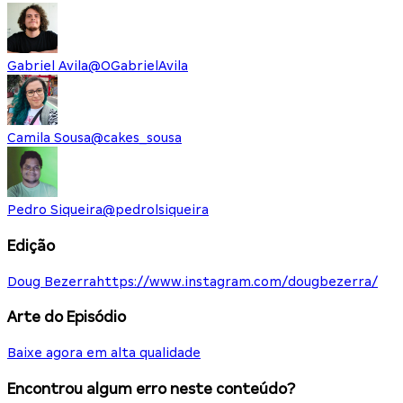
Gabriel Avila
@
OGabrielAvila
Camila Sousa
@
cakes_sousa
Pedro Siqueira
@
pedrolsiqueira
Edição
Doug Bezerra
https://www.instagram.com/dougbezerra/
Arte do Episódio
Baixe agora em alta qualidade
Encontrou algum erro neste conteúdo?