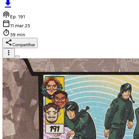
Ep.
191
11.mar.25
59 min
Compartilhar