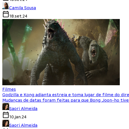
Camila Sousa
18.set.24
Filmes
Godzilla e Kong adianta estreia e toma lugar de filme do dir
Mudanças de datas foram feitas para que Bong Joon-ho tives
Saori Almeida
10.jan.24
Saori Almeida