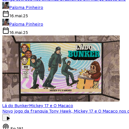
Paloma Pinheiro
16.mai.25
Paloma Pinheiro
16.mai.25
Lá do Bunker
Mickey 17 e O Macaco
Novo jogo da franquia Tony Hawk, Mickey 17 e O Macaco nos 
Ep.
191