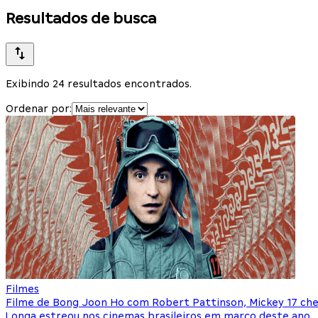
Resultados de busca
Exibindo 24 resultados encontrados.
Ordenar por:
Filmes
Filme de Bong Joon Ho com Robert Pattinson, Mickey 17 ch
Longa estreou nos cinemas brasileiros em março deste ano