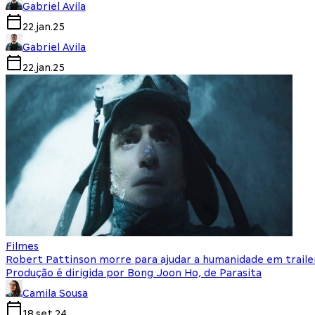
Gabriel Avila
22.jan.25
Gabriel Avila
22.jan.25
Filmes
Robert Pattinson morre para ajudar a humanidade em traile
Produção é dirigida por Bong Joon Ho, de Parasita
Camila Sousa
18.set.24