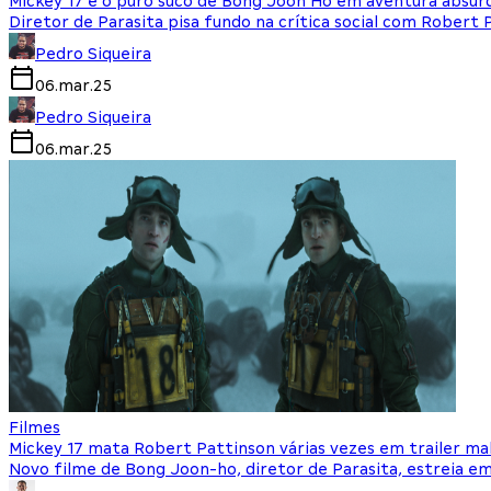
Mickey 17 é o puro suco de Bong Joon Ho em aventura absurda
Diretor de Parasita pisa fundo na crítica social com Robert 
Pedro Siqueira
06.mar.25
Pedro Siqueira
06.mar.25
Filmes
Mickey 17 mata Robert Pattinson várias vezes em trailer ma
Novo filme de Bong Joon-ho, diretor de Parasita, estreia e