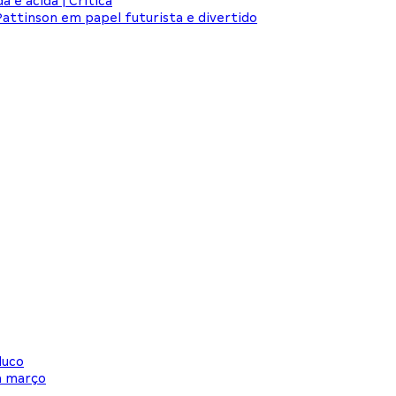
 e ácida | Crítica
Pattinson em papel futurista e divertido
luco
m março