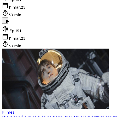
11.mar.25
59 min
Ep.
191
11.mar.25
59 min
Filmes