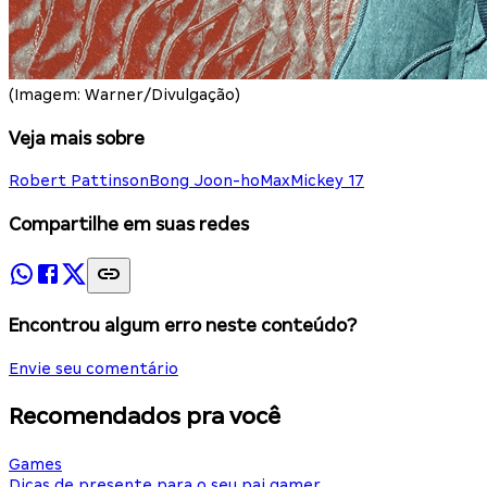
(Imagem: Warner/Divulgação)
Veja mais sobre
Robert Pattinson
Bong Joon-ho
Max
Mickey 17
Compartilhe em suas redes
Encontrou algum erro neste conteúdo?
Envie seu comentário
Recomendados pra você
Games
Dicas de presente para o seu pai gamer