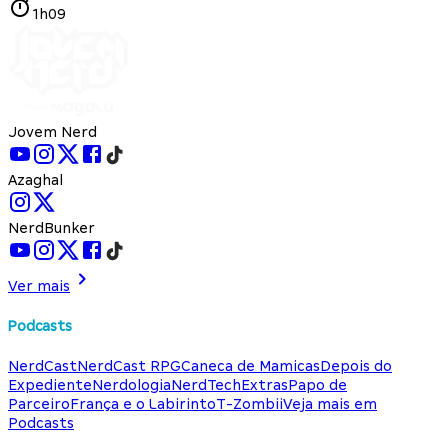
1h09
Jovem Nerd
Azaghal
NerdBunker
Ver mais
Podcasts
NerdCast
NerdCast RPG
Caneca de Mamicas
Depois do
Expediente
Nerdologia
NerdTech
Extras
Papo de
Parceiro
França e o Labirinto
T-Zombii
Veja mais em
Podcasts