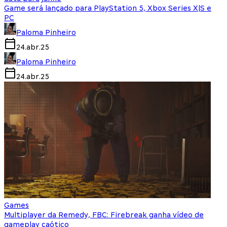
Game será lançado para PlayStation 5, Xbox Series X|S e
PC
Paloma Pinheiro
24.abr.25
Paloma Pinheiro
24.abr.25
Games
Multiplayer da Remedy, FBC: Firebreak ganha vídeo de
gameplay caótico