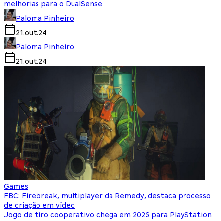
melhorias para o DualSense
Paloma Pinheiro
21.out.24
Paloma Pinheiro
21.out.24
Games
FBC: Firebreak, multiplayer da Remedy, destaca processo
de criação em vídeo
Jogo de tiro cooperativo chega em 2025 para PlayStation