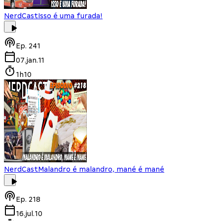
NerdCast
Isso é uma furada!
Ep.
241
07.jan.11
1h10
NerdCast
Malandro é malandro, mané é mané
Ep.
218
16.jul.10