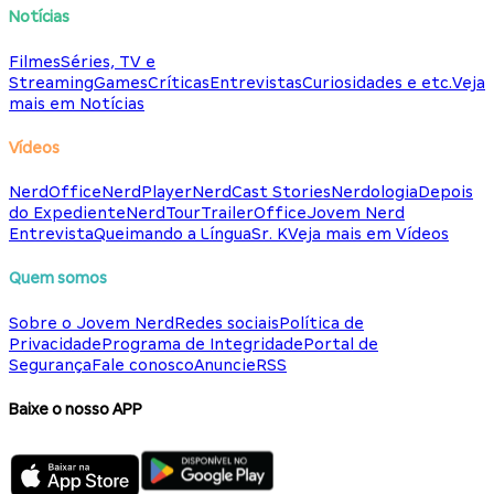
Notícias
Filmes
Séries, TV e
Streaming
Games
Críticas
Entrevistas
Curiosidades e etc.
Veja
mais em Notícias
Vídeos
NerdOffice
NerdPlayer
NerdCast Stories
Nerdologia
Depois
do Expediente
NerdTour
TrailerOffice
Jovem Nerd
Entrevista
Queimando a Língua
Sr. K
Veja mais em Vídeos
Quem somos
Sobre o Jovem Nerd
Redes sociais
Política de
Privacidade
Programa de Integridade
Portal de
Segurança
Fale conosco
Anuncie
RSS
Baixe o nosso APP