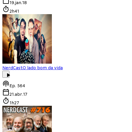
19.jan.18
2h41
NerdCast
O lado bom da vida
Ep.
564
21.abr.17
1h27