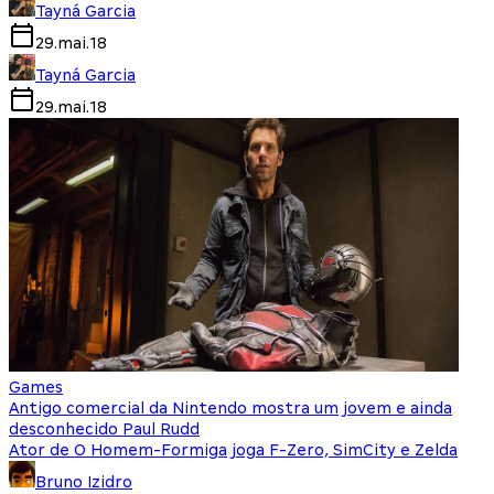
Tayná Garcia
29.mai.18
Tayná Garcia
29.mai.18
Games
Antigo comercial da Nintendo mostra um jovem e ainda
desconhecido Paul Rudd
Ator de O Homem-Formiga joga F-Zero, SimCity e Zelda
Bruno Izidro