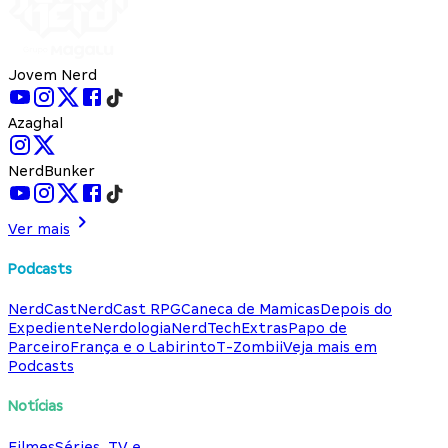
Jovem Nerd
Azaghal
NerdBunker
Ver mais
Podcasts
NerdCast
NerdCast RPG
Caneca de Mamicas
Depois do
Expediente
Nerdologia
NerdTech
Extras
Papo de
Parceiro
França e o Labirinto
T-Zombii
Veja mais em
Podcasts
Notícias
Filmes
Séries, TV e