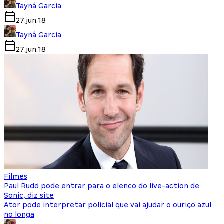
Tayná Garcia
27.jun.18
Tayná Garcia
27.jun.18
Filmes
Paul Rudd pode entrar para o elenco do live-action de
Sonic, diz site
Ator pode interpretar policial que vai ajudar o ouriço azul
no longa