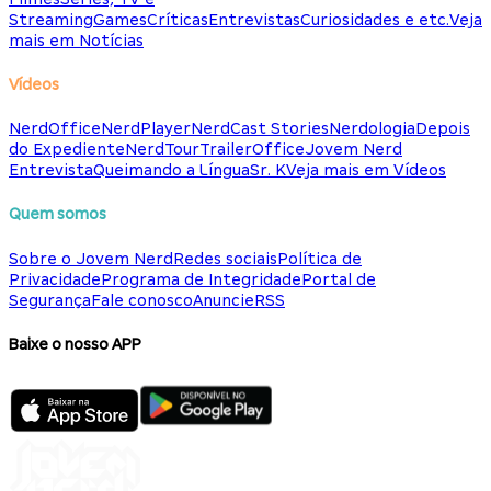
Streaming
Games
Críticas
Entrevistas
Curiosidades e etc.
Veja
mais em Notícias
Vídeos
NerdOffice
NerdPlayer
NerdCast Stories
Nerdologia
Depois
do Expediente
NerdTour
TrailerOffice
Jovem Nerd
Entrevista
Queimando a Língua
Sr. K
Veja mais em Vídeos
Quem somos
Sobre o Jovem Nerd
Redes sociais
Política de
Privacidade
Programa de Integridade
Portal de
Segurança
Fale conosco
Anuncie
RSS
Baixe o nosso APP