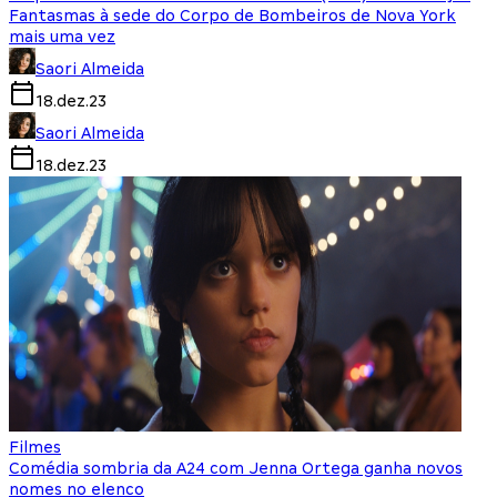
Fantasmas à sede do Corpo de Bombeiros de Nova York
mais uma vez
Saori Almeida
18.dez.23
Saori Almeida
18.dez.23
Filmes
Comédia sombria da A24 com Jenna Ortega ganha novos
nomes no elenco