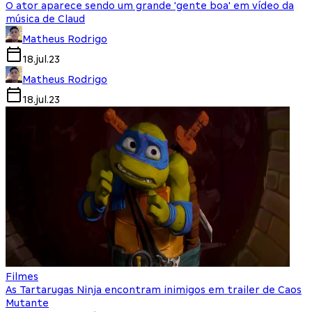
O ator aparece sendo um grande 'gente boa' em vídeo da
música de Claud
Matheus Rodrigo
18.jul.23
Matheus Rodrigo
18.jul.23
Filmes
As Tartarugas Ninja encontram inimigos em trailer de Caos
Mutante