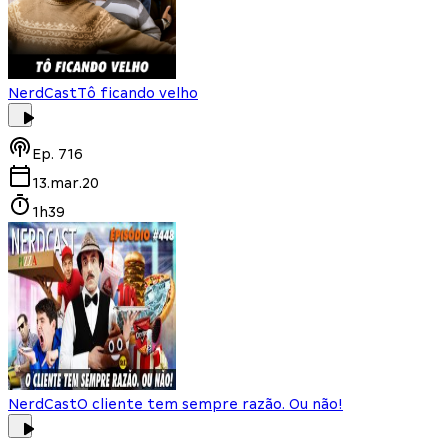
NerdCast
Tô ficando velho
Ep.
716
13.mar.20
1h39
NerdCast
O cliente tem sempre razão. Ou não!