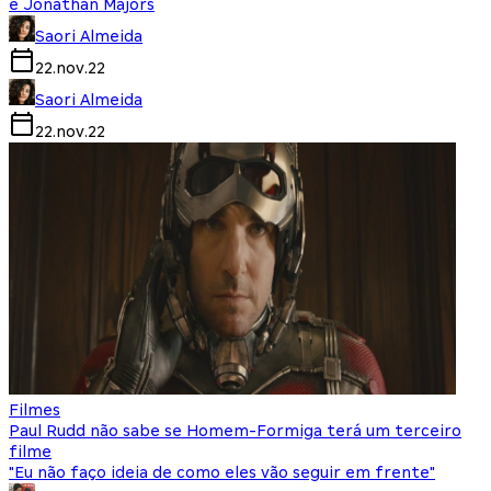
e Jonathan Majors
Saori Almeida
22.nov.22
Saori Almeida
22.nov.22
Filmes
Paul Rudd não sabe se Homem-Formiga terá um terceiro
filme
"Eu não faço ideia de como eles vão seguir em frente"