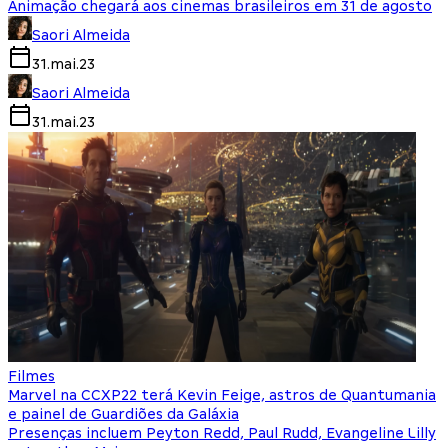
Animação chegará aos cinemas brasileiros em 31 de agosto
Saori Almeida
31.mai.23
Saori Almeida
31.mai.23
Filmes
Marvel na CCXP22 terá Kevin Feige, astros de Quantumania
e painel de Guardiões da Galáxia
Presenças incluem Peyton Redd, Paul Rudd, Evangeline Lilly