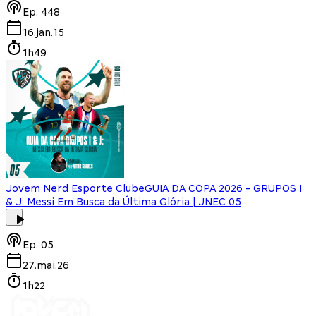
Ep.
448
16.jan.15
1h49
Jovem Nerd Esporte Clube
GUIA DA COPA 2026 - GRUPOS I
& J: Messi Em Busca da Última Glória | JNEC 05
Ep.
05
27.mai.26
1h22