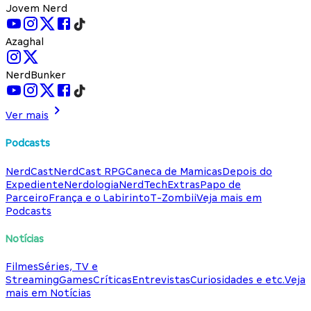
Jovem Nerd
Azaghal
NerdBunker
Ver mais
Podcasts
NerdCast
NerdCast RPG
Caneca de Mamicas
Depois do
Expediente
Nerdologia
NerdTech
Extras
Papo de
Parceiro
França e o Labirinto
T-Zombii
Veja mais em
Podcasts
Notícias
Filmes
Séries, TV e
Streaming
Games
Críticas
Entrevistas
Curiosidades e etc.
Veja
mais em Notícias