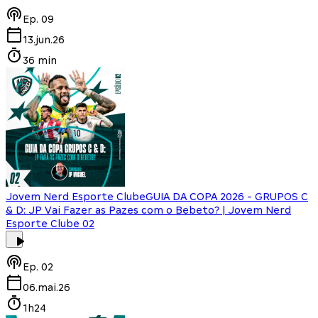
Ep.
09
13.jun.26
36 min
Jovem Nerd Esporte Clube
GUIA DA COPA 2026 - GRUPOS C
& D: JP Vai Fazer as Pazes com o Bebeto? | Jovem Nerd
Esporte Clube 02
Ep.
02
06.mai.26
1h24