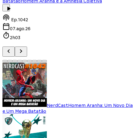
Batatão
Homem Aranha e a Amnesia Coletiva
Ep.
1042
07.ago.26
2h03
NerdCast
Homem Aranha: Um Novo Dia
e Um Mega Batatão