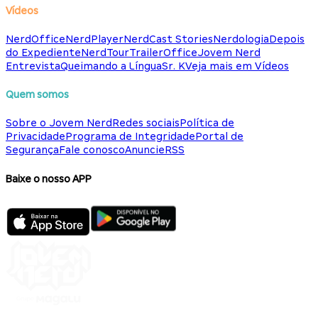
Vídeos
NerdOffice
NerdPlayer
NerdCast Stories
Nerdologia
Depois
do Expediente
NerdTour
TrailerOffice
Jovem Nerd
Entrevista
Queimando a Língua
Sr. K
Veja mais em Vídeos
Quem somos
Sobre o Jovem Nerd
Redes sociais
Política de
Privacidade
Programa de Integridade
Portal de
Segurança
Fale conosco
Anuncie
RSS
Baixe o nosso APP