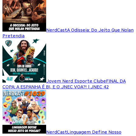
NerdCast
A Odisseia: Do Jeito Que Nolan
Pretendia
Jovem Nerd Esporte Clube
FINAL DA
COPA: A ESPANHA É BI, E O JNEC VOA?! | JNEC 42
NerdCast
Linguagem Define Nosso