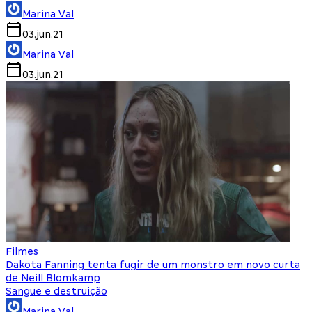
Marina Val
03.jun.21
Marina Val
03.jun.21
Filmes
Dakota Fanning tenta fugir de um monstro em novo curta
de Neill Blomkamp
Sangue e destruição
Marina Val