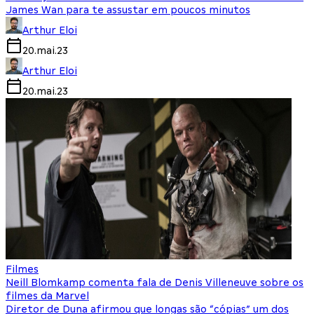
James Wan para te assustar em poucos minutos
Arthur Eloi
20.mai.23
Arthur Eloi
20.mai.23
Filmes
Neill Blomkamp comenta fala de Denis Villeneuve sobre os
filmes da Marvel
Diretor de Duna afirmou que longas são “cópias” um dos