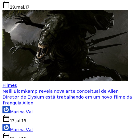
29.mai.17
Filmes
Neill Blomkamp revela nova arte conceitual de Alien
Diretor de Elysium está trabalhando em um novo filme da
franquia Alien
Marina Val
17.jul.15
Marina Val