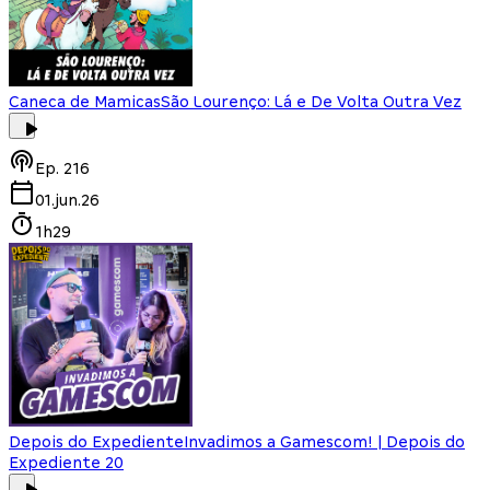
Caneca de Mamicas
São Lourenço: Lá e De Volta Outra Vez
Ep.
216
01.jun.26
1h29
Depois do Expediente
Invadimos a Gamescom! | Depois do
Expediente 20