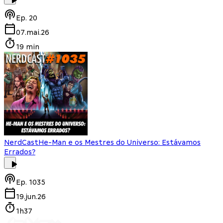
Ep.
20
07.mai.26
19 min
NerdCast
He-Man e os Mestres do Universo: Estávamos
Errados?
Ep.
1035
19.jun.26
1h37