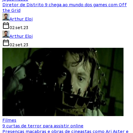
Diretor de Distrito 9 chega ao mundo dos games com Off
the Grid
Arthur Eloi
02.set.23
Arthur Eloi
02.set.23
Filmes
9 curtas de terror para assistir online
Presenças macabras e obras de cineastas como Ari Aster e