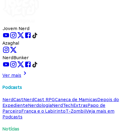
Jovem Nerd
Azaghal
NerdBunker
Ver mais
Podcasts
NerdCast
NerdCast RPG
Caneca de Mamicas
Depois do
Expediente
Nerdologia
NerdTech
Extras
Papo de
Parceiro
França e o Labirinto
T-Zombii
Veja mais em
Podcasts
Notícias