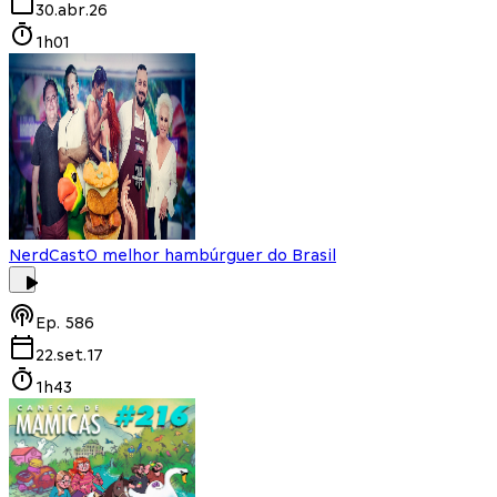
30.abr.26
1h01
NerdCast
O melhor hambúrguer do Brasil
Ep.
586
22.set.17
1h43