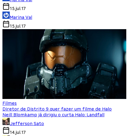
15.jul.17
Marina Val
15.jul.17
Filmes
Diretor de Distrito 9 quer fazer um filme de Halo
Neill Blomkamp já dirigiu o curta Halo: Landfall
Jefferson Sato
14.jul.17