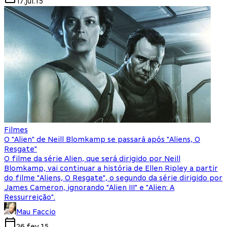
17.jul.15
Filmes
O "Alien" de Neill Blomkamp se passará após "Aliens, O
Resgate"
O filme da série Alien, que será dirigido por Neill
Blomkamp, vai continuar a história de Ellen Ripley a partir
do filme "Aliens, O Resgate", o segundo da série dirigido por
James Cameron, ignorando "Alien III" e "Alien: A
Ressurreição".
Mau Faccio
26.fev.15