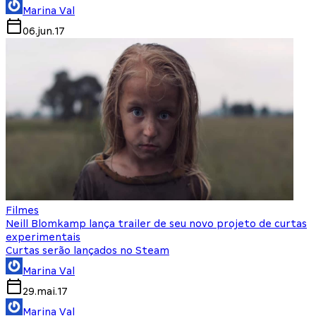
Marina Val
06.jun.17
Filmes
Neill Blomkamp lança trailer de seu novo projeto de curtas
experimentais
Curtas serão lançados no Steam
Marina Val
29.mai.17
Marina Val