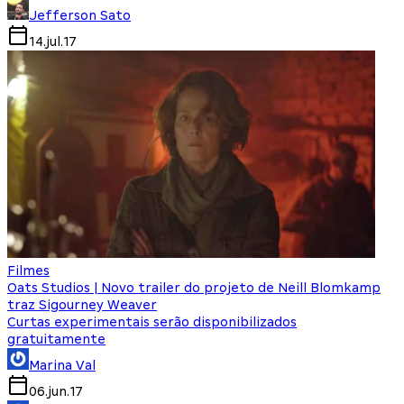
Jefferson Sato
14.jul.17
Filmes
Oats Studios | Novo trailer do projeto de Neill Blomkamp
traz Sigourney Weaver
Curtas experimentais serão disponibilizados
gratuitamente
Marina Val
06.jun.17