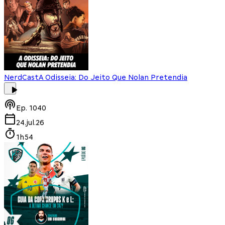
NerdCast
A Odisseia: Do Jeito Que Nolan Pretendia
Ep.
1040
24.jul.26
1h54