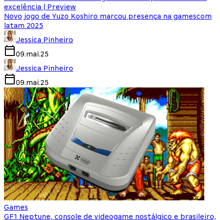
excelência | Preview
Novo jogo de Yuzo Koshiro marcou presença na gamescom
latam 2025
Jessica Pinheiro
09.mai.25
Jessica Pinheiro
09.mai.25
Games
GF1 Neptune, console de videogame nostálgico e brasileiro,