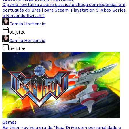
O game revitaliza a série clássica e chega com legendas em
português do Brasil para Steam, Playstation 5, Xbox Series
e Nintendo Switch 2
Camila Hortencio
06.jul.26
Camila Hortencio
06.jul.26
Games
Earthion revive a era do Mega Drive com personalidade e