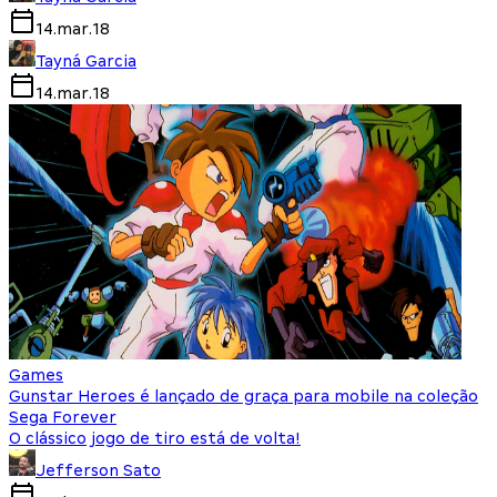
14.mar.18
Tayná Garcia
14.mar.18
Games
Gunstar Heroes é lançado de graça para mobile na coleção
Sega Forever
O clássico jogo de tiro está de volta!
Jefferson Sato