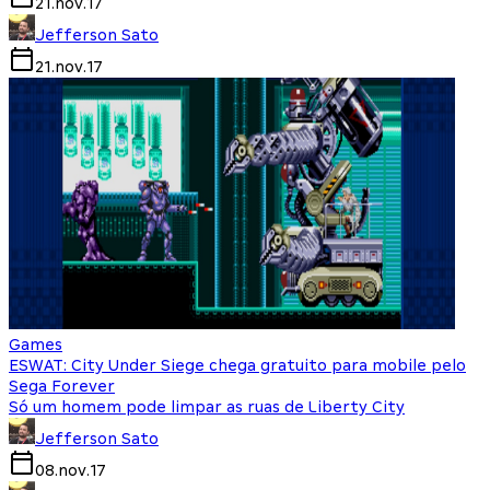
21.nov.17
Jefferson Sato
21.nov.17
Games
ESWAT: City Under Siege chega gratuito para mobile pelo
Sega Forever
Só um homem pode limpar as ruas de Liberty City
Jefferson Sato
08.nov.17