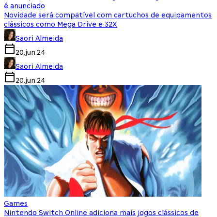
é anunciado
Novidade será compatível com cartuchos de equipamentos
clássicos como Mega Drive e 32X
Saori Almeida
20.jun.24
Saori Almeida
20.jun.24
Games
Nintendo Switch Online adiciona mais jogos clássicos de