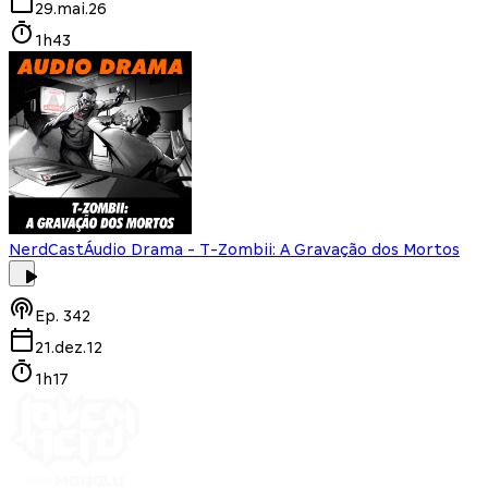
29.mai.26
1h43
NerdCast
Áudio Drama - T-Zombii: A Gravação dos Mortos
Ep.
342
21.dez.12
1h17