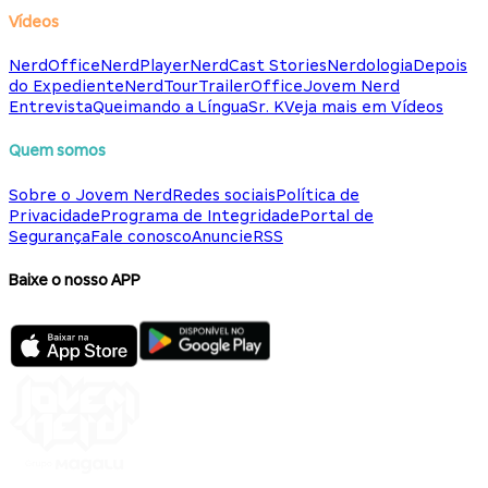
Vídeos
NerdOffice
NerdPlayer
NerdCast Stories
Nerdologia
Depois
do Expediente
NerdTour
TrailerOffice
Jovem Nerd
Entrevista
Queimando a Língua
Sr. K
Veja mais em Vídeos
Quem somos
Sobre o Jovem Nerd
Redes sociais
Política de
Privacidade
Programa de Integridade
Portal de
Segurança
Fale conosco
Anuncie
RSS
Baixe o nosso APP