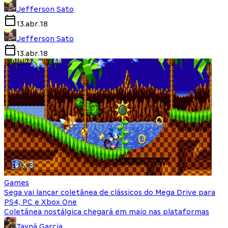
Jefferson Sato
13.abr.18
Jefferson Sato
13.abr.18
Games
Sega vai lançar coletânea de clássicos do Mega Drive para
PS4, PC e Xbox One
Coletânea nostálgica chegará em maio nas plataformas
Tayná Garcia