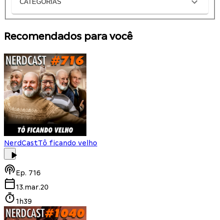
CATEGORIAS
Recomendados para você
NerdCast
Tô ficando velho
Ep.
716
13.mar.20
1h39