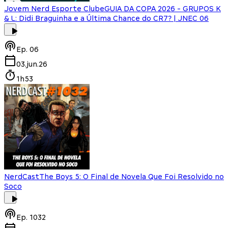
Jovem Nerd Esporte Clube
GUIA DA COPA 2026 - GRUPOS K
& L: Didi Braguinha e a Última Chance do CR7? | JNEC 06
Ep.
06
03.jun.26
1h53
NerdCast
The Boys 5: O Final de Novela Que Foi Resolvido no
Soco
Ep.
1032