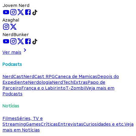
Jovem Nerd
Azaghal
NerdBunker
Ver mais
Podcasts
NerdCast
NerdCast RPG
Caneca de Mamicas
Depois do
Expediente
Nerdologia
NerdTech
Extras
Papo de
Parceiro
França e o Labirinto
T-Zombii
Veja mais em
Podcasts
Notícias
Filmes
Séries, TV e
Streaming
Games
Críticas
Entrevistas
Curiosidades e etc.
Veja
mais em Notícias