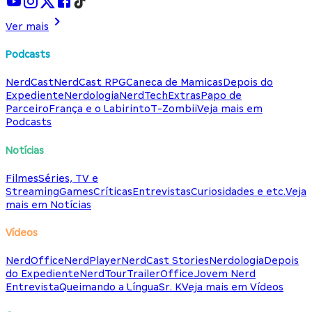
Ver mais
Podcasts
NerdCast
NerdCast RPG
Caneca de Mamicas
Depois do
Expediente
Nerdologia
NerdTech
Extras
Papo de
Parceiro
França e o Labirinto
T-Zombii
Veja mais em
Podcasts
Notícias
Filmes
Séries, TV e
Streaming
Games
Críticas
Entrevistas
Curiosidades e etc.
Veja
mais em Notícias
Vídeos
NerdOffice
NerdPlayer
NerdCast Stories
Nerdologia
Depois
do Expediente
NerdTour
TrailerOffice
Jovem Nerd
Entrevista
Queimando a Língua
Sr. K
Veja mais em Vídeos