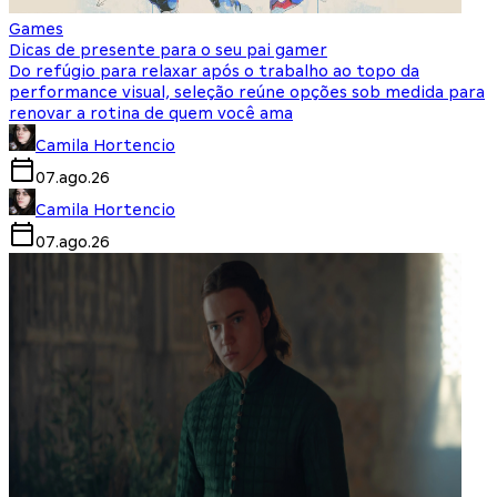
Games
Dicas de presente para o seu pai gamer
Do refúgio para relaxar após o trabalho ao topo da
performance visual, seleção reúne opções sob medida para
renovar a rotina de quem você ama
Camila Hortencio
07.ago.26
Camila Hortencio
07.ago.26