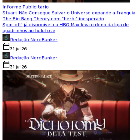
Informe Publicitário
Stuart Não Consegue Salvar o Universo expande a franquia
The Big Bang Theory com “herói” inesperado
Spin-off já disponível na HBO Max leva o dono da loja de
quadrinhos ao holofote
Redação NerdBunker
31.jul.26
Redação NerdBunker
31.jul.26