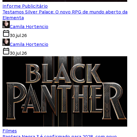
Informe Publicitário
Testamos Silver Palace: O novo RPG de mundo aberto da
Elementa
Camila Hortencio
30.jul.26
Camila Hortencio
30.jul.26
Filmes
Pantera Negra 3 é confirmado para 2028, com novo