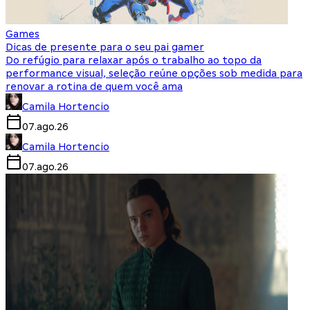
Games
Dicas de presente para o seu pai gamer
Do refúgio para relaxar após o trabalho ao topo da
performance visual, seleção reúne opções sob medida para
renovar a rotina de quem você ama
Camila Hortencio
07.ago.26
Camila Hortencio
07.ago.26