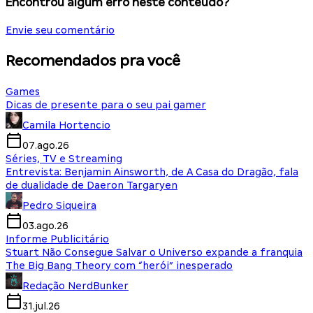
Encontrou algum erro neste conteúdo?
Envie seu comentário
Recomendados pra você
Games
Dicas de presente para o seu pai gamer
Camila Hortencio
07.ago.26
Séries, TV e Streaming
Entrevista: Benjamin Ainsworth, de A Casa do Dragão, fala
de dualidade de Daeron Targaryen
Pedro Siqueira
03.ago.26
Informe Publicitário
Stuart Não Consegue Salvar o Universo expande a franquia
The Big Bang Theory com “herói” inesperado
Redação NerdBunker
31.jul.26