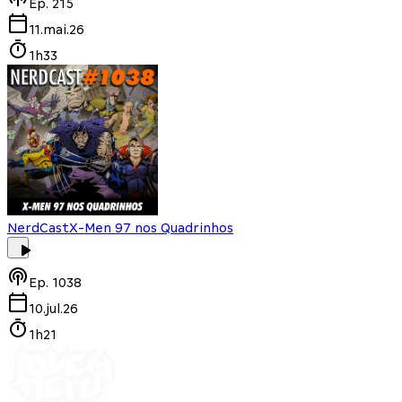
Ep.
215
11.mai.26
1h33
NerdCast
X-Men 97 nos Quadrinhos
Ep.
1038
10.jul.26
1h21