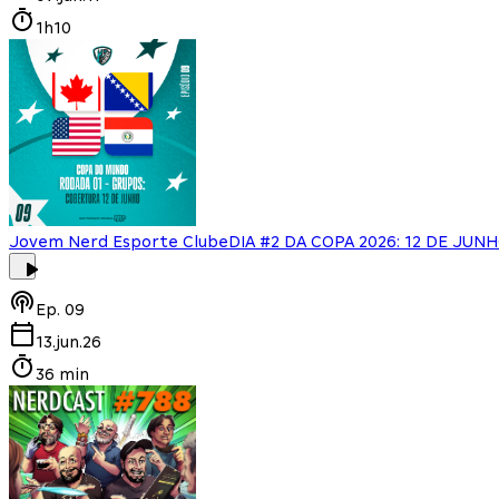
1h10
Jovem Nerd Esporte Clube
DIA #2 DA COPA 2026: 12 DE JUN
Ep.
09
13.jun.26
36 min