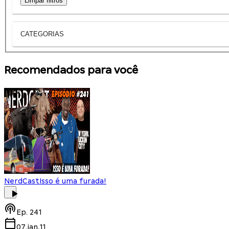
Limpar filtros
CATEGORIAS
Recomendados para você
NerdCast
Isso é uma furada!
Ep.
241
07.jan.11