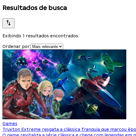
Resultados de busca
Exibindo 1 resultados encontrados.
Ordenar por:
Games
Truxton Extreme resgata a clássica franquia que marcou épo
O game revitaliza a série clássica e chega com legendas em 