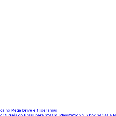
ca no Mega Drive e fliperamas
português do Brasil para Steam, Playstation 5, Xbox Series e 