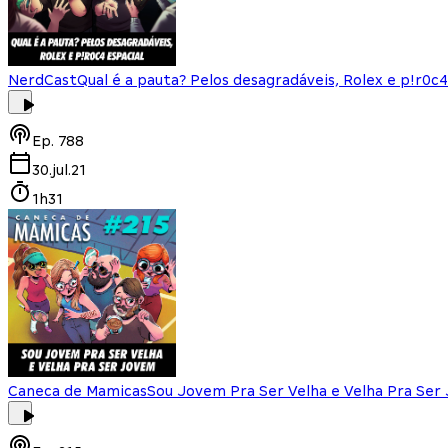
NerdCast
Qual é a pauta? Pelos desagradáveis, Rolex e p!r0c4
Ep.
788
30.jul.21
1h31
Caneca de Mamicas
Sou Jovem Pra Ser Velha e Velha Pra Ser