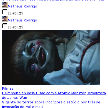
Matheus Rodrigo
23.abr.25
Matheus Rodrigo
23.abr.25
Filmes
Blumhouse anuncia fusão com a Atomic Monster, produtora
de James Wan
Gigante do terror agora incorpora o estúdio por trás de
Invocação do Mal e mais