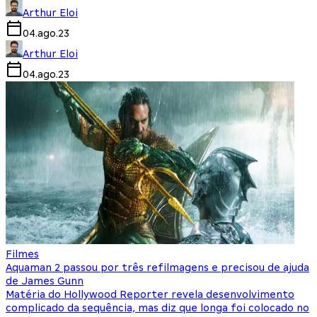
Arthur Eloi
04.ago.23
Arthur Eloi
04.ago.23
Filmes
Aquaman 2 passou por três refilmagens e precisou de ajuda
de James Gunn
Matéria do Hollywood Reporter revela desenvolvimento
complicado da sequência, mas diz que longa foi colocado no