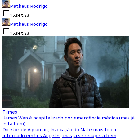
Matheus Rodrigo
15.set.23
Matheus Rodrigo
15.set.23
Filmes
James Wan é hospitalizado por emergência médica (mas já
está bem)
Diretor de Aquaman, Invocação do Mal e mais ficou
internado em Los Angeles, mas já se recupera bem