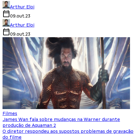
Arthur Eloi
09.out.23
Arthur Eloi
09.out.23
Filmes
James Wan fala sobre mudanças na Warner durante
produção de Aquaman 2
O diretor respondeu aos supostos problemas de gravação
do filme