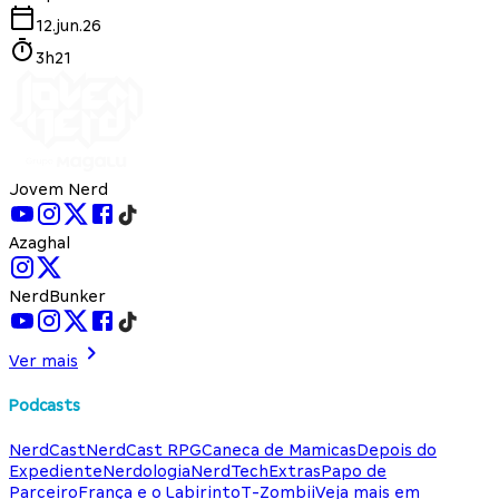
12.jun.26
3h21
Jovem Nerd
Azaghal
NerdBunker
Ver mais
Podcasts
NerdCast
NerdCast RPG
Caneca de Mamicas
Depois do
Expediente
Nerdologia
NerdTech
Extras
Papo de
Parceiro
França e o Labirinto
T-Zombii
Veja mais em