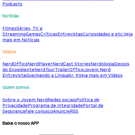
Podcasts
Notícias
Filmes
Séries, TV e
Streaming
Games
Críticas
Entrevistas
Curiosidades e etc.
Veja
mais em Notícias
Vídeos
NerdOffice
NerdPlayer
NerdCast Stories
Nerdologia
Depois
do Expediente
NerdTour
TrailerOffice
Jovem Nerd
Entrevista
Queimando a Língua
Sr. K
Veja mais em Vídeos
Quem somos
Sobre o Jovem Nerd
Redes sociais
Política de
Privacidade
Programa de Integridade
Portal de
Segurança
Fale conosco
Anuncie
RSS
Baixe o nosso APP