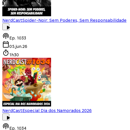
NerdCast
Spider-Noir: Sem Poderes, Sem Responsabilidade
Ep.
1033
05.jun.26
1h30
NerdCast
Especial Dia dos Namorados 2026
Ep.
1034