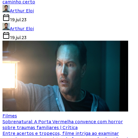
caminho certo
Arthur Eloi
19.jul.23
Arthur Eloi
19.jul.23
Filmes
Sobrenatural: A Porta Vermelha convence com horror
sobre traumas familiares | Crítica
Entre acertos e tropeços, filme intriga ao examinar