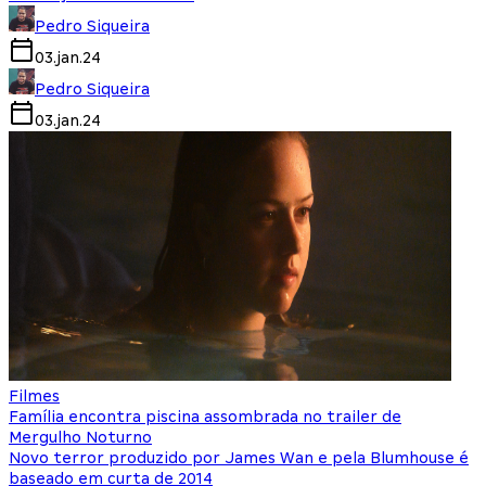
Pedro Siqueira
03.jan.24
Pedro Siqueira
03.jan.24
Filmes
Família encontra piscina assombrada no trailer de
Mergulho Noturno
Novo terror produzido por James Wan e pela Blumhouse é
baseado em curta de 2014