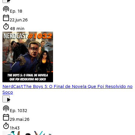
Ep.
18
22.jun.26
48 min
NerdCast
The Boys 5: O Final de Novela Que Foi Resolvido no
Soco
Ep.
1032
29.mai.26
1h43