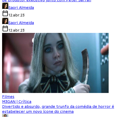
de produtor executivo junto com Peter Safran
Saori Almeida
12.abr.23
Saori Almeida
12.abr.23
Filmes
M3GAN | Crítica
Divertido e absurdo, grande trunfo da comédia de horror é
estabelecer um novo ícone do cinema