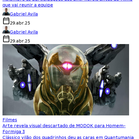
que vai reunir a equipe
Gabriel Avila
29.abr.25
Gabriel Avila
29.abr.25
Filmes
Arte revela visual descartado de MODOK para Homem-
Formiga 3
Clássico vilão dos quadrinhos deu as caras em Quantumania