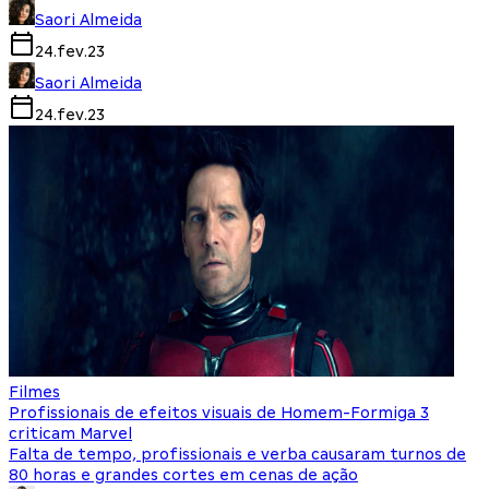
Saori Almeida
24.fev.23
Saori Almeida
24.fev.23
Filmes
Profissionais de efeitos visuais de Homem-Formiga 3
criticam Marvel
Falta de tempo, profissionais e verba causaram turnos de
80 horas e grandes cortes em cenas de ação