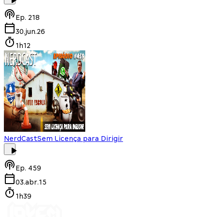
Ep.
218
30.jun.26
1h12
NerdCast
Sem Licença para Dirigir
Ep.
459
03.abr.15
1h39