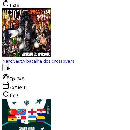
1h35
NerdCast
A batalha dos crossovers
Ep.
248
25.fev.11
1h12