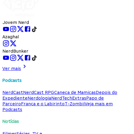
Jovem Nerd
Azaghal
NerdBunker
Ver mais
Podcasts
NerdCast
NerdCast RPG
Caneca de Mamicas
Depois do
Expediente
Nerdologia
NerdTech
Extras
Papo de
Parceiro
França e o Labirinto
T-Zombii
Veja mais em
Podcasts
Notícias
Filmes
Séries, TV e