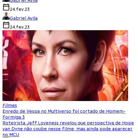
Gabriel Avila
24.fev.23
Gabriel Avila
24.fev.23
Filmes
Enredo de Vespa no Multiverso foi cortado de Homem-
Formiga 3
Roteirista Jeff Loveness revelou que perspectiva de Hope
van Dyne não coube nesse filme, mas ainda pode aparecer
no MCU