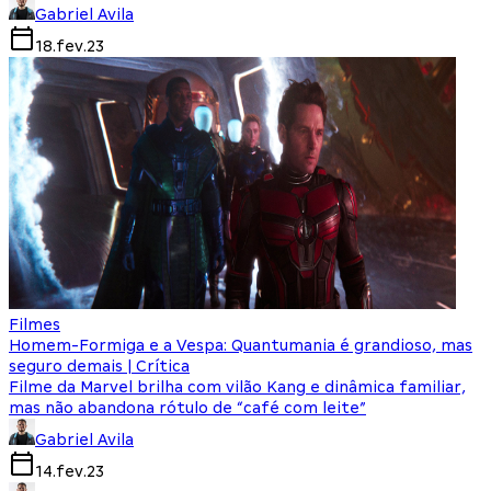
Gabriel Avila
18.fev.23
Filmes
Homem-Formiga e a Vespa: Quantumania é grandioso, mas
seguro demais | Crítica
Filme da Marvel brilha com vilão Kang e dinâmica familiar,
mas não abandona rótulo de “café com leite”
Gabriel Avila
14.fev.23