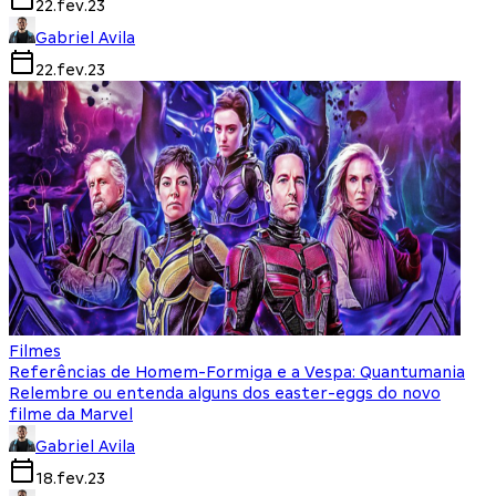
22.fev.23
Gabriel Avila
22.fev.23
Filmes
Referências de Homem-Formiga e a Vespa: Quantumania
Relembre ou entenda alguns dos easter-eggs do novo
filme da Marvel
Gabriel Avila
18.fev.23