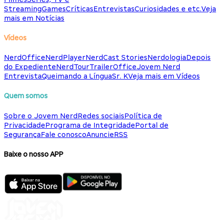
Streaming
Games
Críticas
Entrevistas
Curiosidades e etc.
Veja
mais em Notícias
Vídeos
NerdOffice
NerdPlayer
NerdCast Stories
Nerdologia
Depois
do Expediente
NerdTour
TrailerOffice
Jovem Nerd
Entrevista
Queimando a Língua
Sr. K
Veja mais em Vídeos
Quem somos
Sobre o Jovem Nerd
Redes sociais
Política de
Privacidade
Programa de Integridade
Portal de
Segurança
Fale conosco
Anuncie
RSS
Baixe o nosso APP