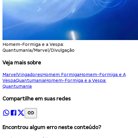
Homem-Formiga e a Vespa:
Quantumania/Marvel/Divulgação
Veja mais sobre
Marvel
Vingadores
Homem Formiga
Homem-Formiga e A
Vespa
Quantumania
Homem-Formiga e a Vespa:
Quantumania
Compartilhe em suas redes
Encontrou algum erro neste conteúdo?