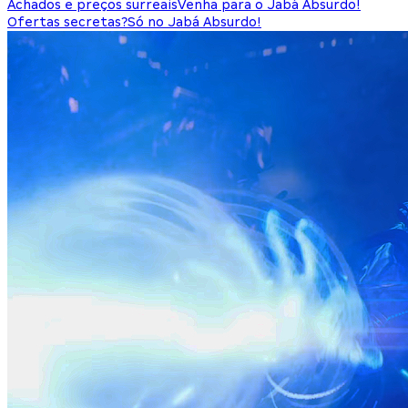
Achados e preços surreais
Venha para o Jabá Absurdo!
Ofertas secretas?
Só no Jabá Absurdo!