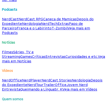
Podcasts
NerdCast
NerdCast RPG
Caneca de Mamicas
Depois do
Expediente
Nerdologia
NerdTech
Extras
Papo de
Parceiro
França e o Labirinto
T-Zombii
Veja mais em
Podcasts
Notícias
Filmes
Séries, TV e
Streaming
Games
Críticas
Entrevistas
Curiosidades e etc.
Veja
mais em Notícias
Vídeos
NerdOffice
NerdPlayer
NerdCast Stories
Nerdologia
Depois
do Expediente
NerdTour
TrailerOffice
Jovem Nerd
Entrevista
Queimando a Língua
Sr. K
Veja mais em Vídeos
Quem somos