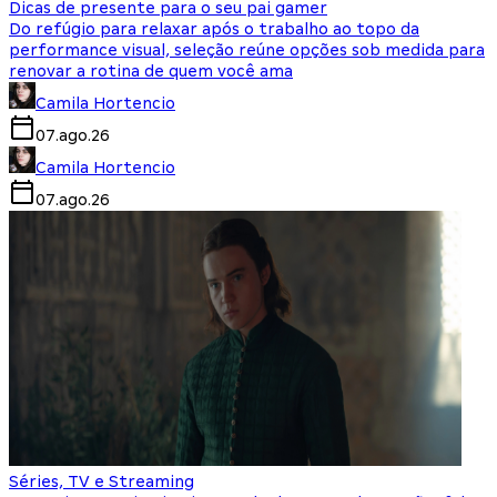
Dicas de presente para o seu pai gamer
Do refúgio para relaxar após o trabalho ao topo da
performance visual, seleção reúne opções sob medida para
renovar a rotina de quem você ama
Camila Hortencio
07.ago.26
Camila Hortencio
07.ago.26
Séries, TV e Streaming