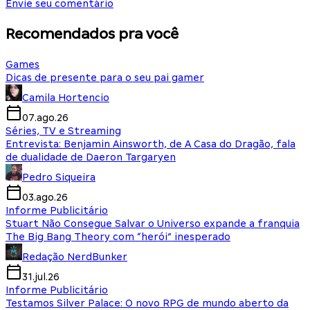
Envie seu comentário
Recomendados pra você
Games
Dicas de presente para o seu pai gamer
Camila Hortencio
07.ago.26
Séries, TV e Streaming
Entrevista: Benjamin Ainsworth, de A Casa do Dragão, fala
de dualidade de Daeron Targaryen
Pedro Siqueira
03.ago.26
Informe Publicitário
Stuart Não Consegue Salvar o Universo expande a franquia
The Big Bang Theory com “herói” inesperado
Redação NerdBunker
31.jul.26
Informe Publicitário
Testamos Silver Palace: O novo RPG de mundo aberto da