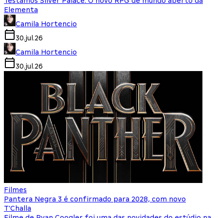
Testamos Silver Palace: O novo RPG de mundo aberto da
Elementa
Camila Hortencio
30.jul.26
Camila Hortencio
30.jul.26
Filmes
Pantera Negra 3 é confirmado para 2028, com novo
T'Challa
Filme de Ryan Coogler foi uma das novidades do estúdio na