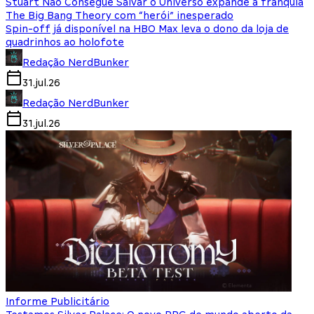
Stuart Não Consegue Salvar o Universo expande a franquia
The Big Bang Theory com “herói” inesperado
Spin-off já disponível na HBO Max leva o dono da loja de
quadrinhos ao holofote
Redação NerdBunker
31.jul.26
Redação NerdBunker
31.jul.26
Informe Publicitário