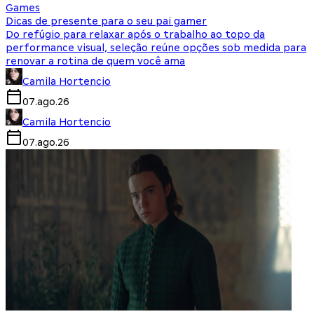
Games
Dicas de presente para o seu pai gamer
Do refúgio para relaxar após o trabalho ao topo da
performance visual, seleção reúne opções sob medida para
renovar a rotina de quem você ama
Camila Hortencio
07.ago.26
Camila Hortencio
07.ago.26