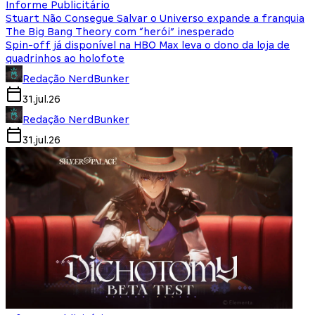
Informe Publicitário
Stuart Não Consegue Salvar o Universo expande a franquia
The Big Bang Theory com “herói” inesperado
Spin-off já disponível na HBO Max leva o dono da loja de
quadrinhos ao holofote
Redação NerdBunker
31.jul.26
Redação NerdBunker
31.jul.26