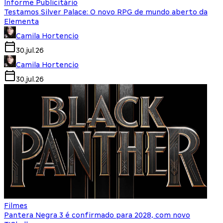
Informe Publicitário
Testamos Silver Palace: O novo RPG de mundo aberto da
Elementa
Camila Hortencio
30.jul.26
Camila Hortencio
30.jul.26
Filmes
Pantera Negra 3 é confirmado para 2028, com novo