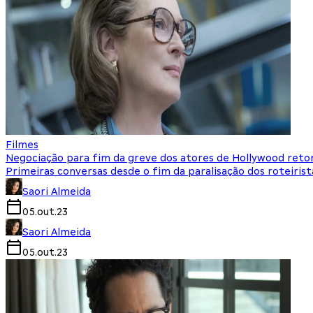
Filmes
Negociação para fim da greve dos atores de Hollywood reto
Primeiras conversas desde o fim da paralisação dos roteiri
Saori Almeida
05.out.23
Saori Almeida
05.out.23