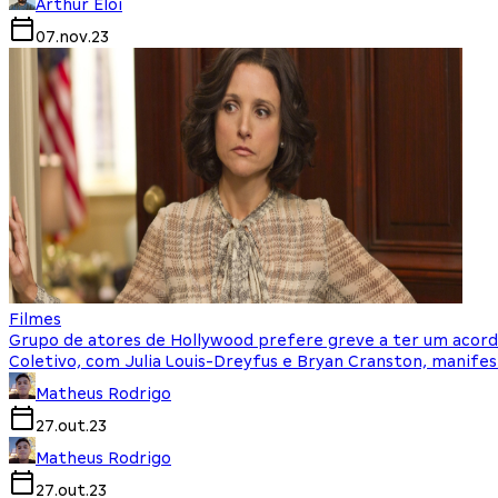
Arthur Eloi
07.nov.23
Filmes
Grupo de atores de Hollywood prefere greve a ter um acord
Coletivo, com Julia Louis-Dreyfus e Bryan Cranston, manife
Matheus Rodrigo
27.out.23
Matheus Rodrigo
27.out.23