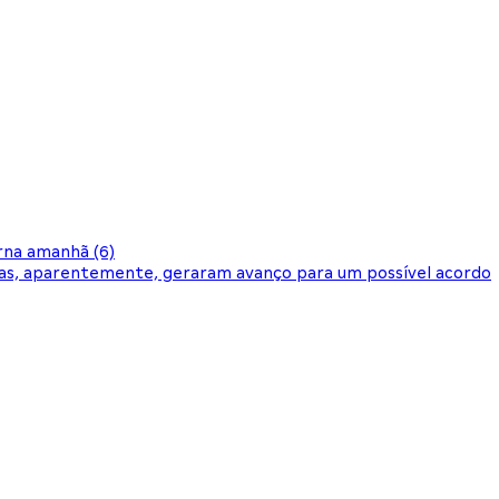
rna amanhã (6)
stas, aparentemente, geraram avanço para um possível acordo