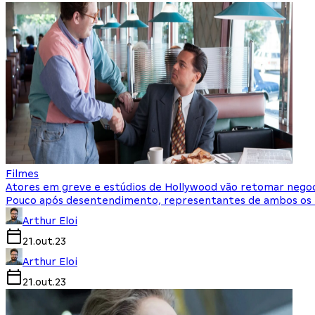
Filmes
Atores em greve e estúdios de Hollywood vão retomar nego
Pouco após desentendimento, representantes de ambos os la
Arthur Eloi
21.out.23
Arthur Eloi
21.out.23