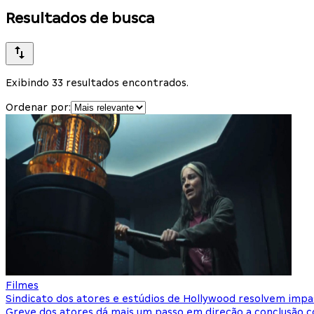
Resultados de busca
Exibindo 33 resultados encontrados.
Ordenar por:
Filmes
Sindicato dos atores e estúdios de Hollywood resolvem impa
Greve dos atores dá mais um passo em direção a conclusão 