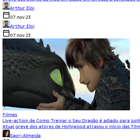
Arthur Eloi
07.nov.23
Arthur Eloi
07.nov.23
Filmes
Live-action de Como Treinar o Seu Dragão é adiado para jun
Atual greve dos atores de Hollywood atrasou o início das fi
Saori Almeida