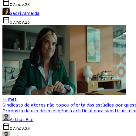
07.nov.23
Saori Almeida
07.nov.23
Filmes
Sindicato de atores não topou oferta dos estúdios por ques
Proposta de uso de inteligência artificial para substituir ato
Arthur Eloi
07.nov.23