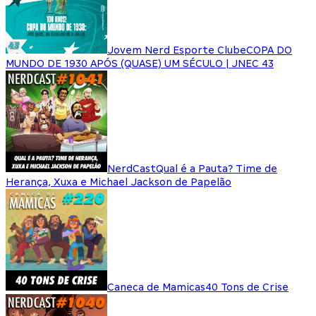
Jovem Nerd Esporte Clube
COPA DO
MUNDO DE 1930 APÓS (QUASE) UM SÉCULO | JNEC 43
NerdCast
Qual é a Pauta? Time de
Herança, Xuxa e Michael Jackson de Papelão
Caneca de Mamicas
40 Tons de Crise