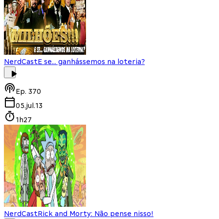
NerdCast
E se... ganhássemos na loteria?
Ep.
370
05.jul.13
1h27
NerdCast
Rick and Morty: Não pense nisso!