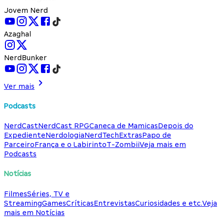
Jovem Nerd
Azaghal
NerdBunker
Ver mais
Podcasts
NerdCast
NerdCast RPG
Caneca de Mamicas
Depois do
Expediente
Nerdologia
NerdTech
Extras
Papo de
Parceiro
França e o Labirinto
T-Zombii
Veja mais em
Podcasts
Notícias
Filmes
Séries, TV e
Streaming
Games
Críticas
Entrevistas
Curiosidades e etc.
Veja
mais em Notícias