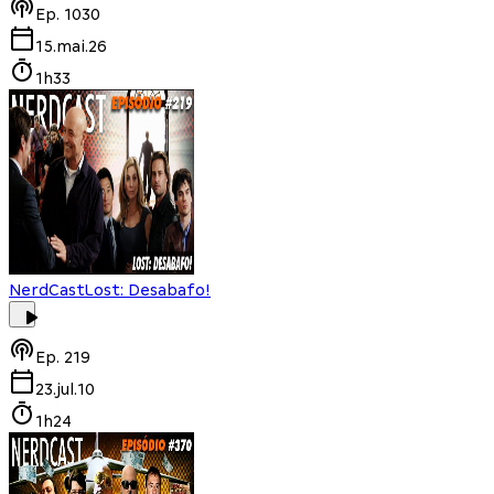
Ep.
1030
15.mai.26
1h33
NerdCast
Lost: Desabafo!
Ep.
219
23.jul.10
1h24