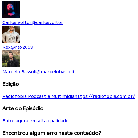
Carlos Voltor
@
carlosvoltor
Rex
@
rex2099
Marcelo Bassoli
@
marcelobassoli
Edição
Radiofobia Podcast e Multimídia
https://radiofobia.com.br/
Arte do Episódio
Baixe agora em alta qualidade
Encontrou algum erro neste conteúdo?