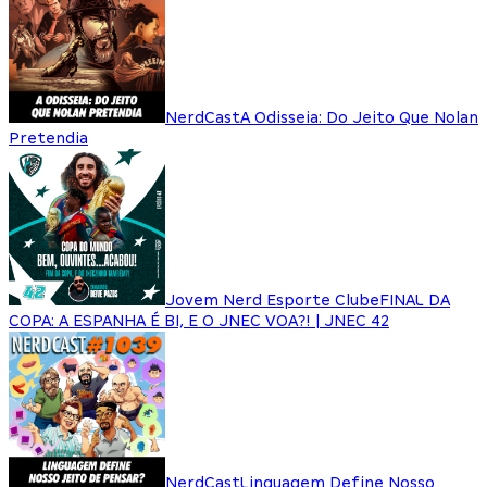
NerdCast
A Odisseia: Do Jeito Que Nolan
Pretendia
Jovem Nerd Esporte Clube
FINAL DA
COPA: A ESPANHA É BI, E O JNEC VOA?! | JNEC 42
NerdCast
Linguagem Define Nosso