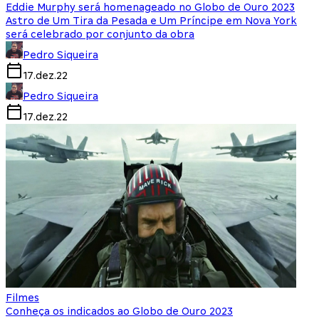
Eddie Murphy será homenageado no Globo de Ouro 2023
Astro de Um Tira da Pesada e Um Príncipe em Nova York
será celebrado por conjunto da obra
Pedro Siqueira
17.dez.22
Pedro Siqueira
17.dez.22
Filmes
Conheça os indicados ao Globo de Ouro 2023