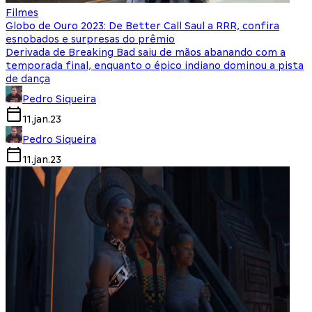
Filmes
Globo de Ouro 2023: De Better Call Saul a RRR, confira
esnobados e surpresas do prêmio
Derivada de Breaking Bad saiu de mãos abanando com a
temporada final, enquanto o épico indiano dominou a pista
de dança
Pedro Siqueira
11.jan.23
Pedro Siqueira
11.jan.23