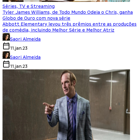
Séries, TV e Streaming
Tyler James Williams, de Todo Mundo Odeia o Chris, ganha
Globo de Ouro com nova série
Abbott Elementary levou três prêmios entre as produções
de comédia, incluindo Melhor Série e Melhor Atriz
Saori Almeida
11.jan.23
Saori Almeida
11.jan.23