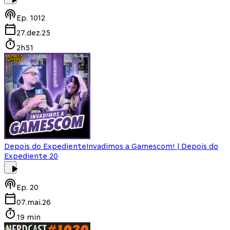
Ep.
1012
27.dez.25
2h51
Depois do Expediente
Invadimos a Gamescom! | Depois do
Expediente 20
Ep.
20
07.mai.26
19 min