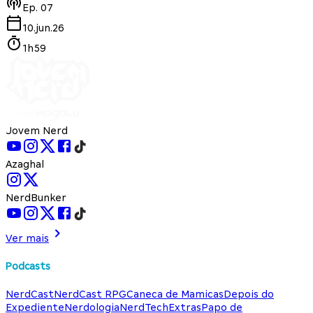
Ep.
07
10.jun.26
1h59
Jovem Nerd
Azaghal
NerdBunker
Ver mais
Podcasts
NerdCast
NerdCast RPG
Caneca de Mamicas
Depois do
Expediente
Nerdologia
NerdTech
Extras
Papo de