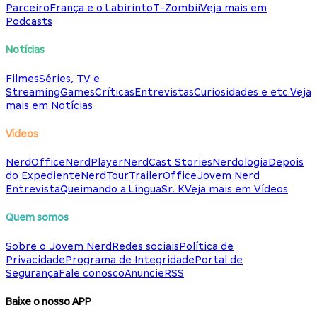
Parceiro
França e o Labirinto
T-Zombii
Veja mais em
Podcasts
Notícias
Filmes
Séries, TV e
Streaming
Games
Críticas
Entrevistas
Curiosidades e etc.
Veja
mais em Notícias
Vídeos
NerdOffice
NerdPlayer
NerdCast Stories
Nerdologia
Depois
do Expediente
NerdTour
TrailerOffice
Jovem Nerd
Entrevista
Queimando a Língua
Sr. K
Veja mais em Vídeos
Quem somos
Sobre o Jovem Nerd
Redes sociais
Política de
Privacidade
Programa de Integridade
Portal de
Segurança
Fale conosco
Anuncie
RSS
Baixe o nosso APP