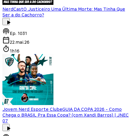
NerdCast
O Justiceiro Uma Última Morte: Mas Tinha Que
Ser a do Cachorro?
Ep.
1031
22.mai.26
1h16
Jovem Nerd Esporte Clube
GUIA DA COPA 2026 - Como
Chega o BRASIL Pra Essa Copa? (com Xandi Barros) | JNEC
07