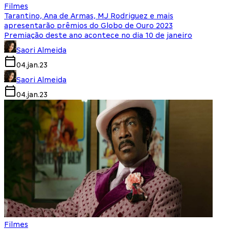
Filmes
Tarantino, Ana de Armas, MJ Rodriguez e mais
apresentarão prêmios do Globo de Ouro 2023
Premiação deste ano acontece no dia 10 de janeiro
Saori Almeida
04.jan.23
Saori Almeida
04.jan.23
Filmes