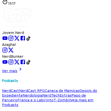
1h17
Jovem Nerd
Azaghal
NerdBunker
Ver mais
Podcasts
NerdCast
NerdCast RPG
Caneca de Mamicas
Depois do
Expediente
Nerdologia
NerdTech
Extras
Papo de
Parceiro
França e o Labirinto
T-Zombii
Veja mais em
Podcasts