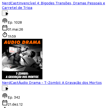
NerdCast
Invencível 4: Bigodes Transões, Dramas Pessoais e
Carretel de Tripa
Ep.
1028
01.mai.26
1h59
NerdCast
Áudio Drama - T-Zombii: A Gravação dos Mortos
Ep.
342
21.dez.12