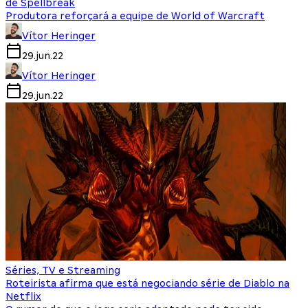
de Spellbreak
Produtora reforçará a equipe de World of Warcraft
Vítor Heringer
29.jun.22
Vítor Heringer
29.jun.22
Séries, TV e Streaming
Roteirista afirma que está negociando série de Diablo na
Netflix