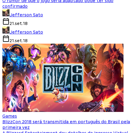
O rumor de que o jogo seria adaptado pode ter sido
confirmado
Jefferson Sato
21.set.18
Jefferson Sato
21.set.18
Games
BlizzCon 2018 será transmitida em português do Brasil pela
primeira vez