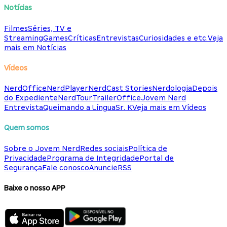
Notícias
Filmes
Séries, TV e
Streaming
Games
Críticas
Entrevistas
Curiosidades e etc.
Veja
mais em Notícias
Vídeos
NerdOffice
NerdPlayer
NerdCast Stories
Nerdologia
Depois
do Expediente
NerdTour
TrailerOffice
Jovem Nerd
Entrevista
Queimando a Língua
Sr. K
Veja mais em Vídeos
Quem somos
Sobre o Jovem Nerd
Redes sociais
Política de
Privacidade
Programa de Integridade
Portal de
Segurança
Fale conosco
Anuncie
RSS
Baixe o nosso APP