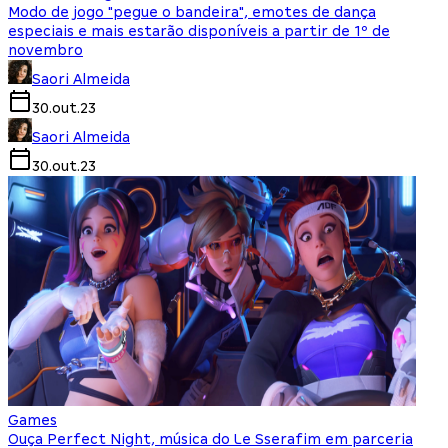
Modo de jogo "pegue o bandeira", emotes de dança
especiais e mais estarão disponíveis a partir de 1º de
novembro
Saori Almeida
30.out.23
Saori Almeida
30.out.23
Games
Ouça Perfect Night, música do Le Sserafim em parceria