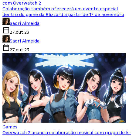
com Overwatch 2
Colaboração também oferecerá um evento especial
dentro do game da Blizzard a partir de 1º de novembro
Saori Almeida
27.out.23
Saori Almeida
27.out.23
Games
Overwatch 2 anuncia colaboração musical com grupo de k-