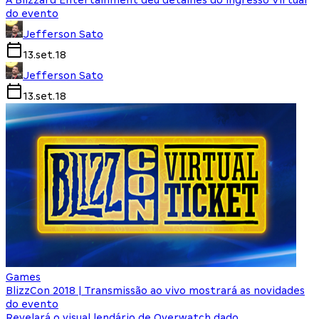
A Blizzard Entertainment deu detalhes do Ingresso Virtual
do evento
Jefferson Sato
13.set.18
Jefferson Sato
13.set.18
Games
BlizzCon 2018 | Transmissão ao vivo mostrará as novidades
do evento
Revelará o visual lendário de Overwatch dado