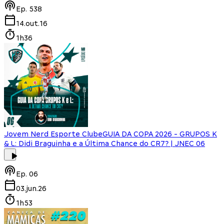
Ep.
538
14.out.16
1h36
Jovem Nerd Esporte Clube
GUIA DA COPA 2026 - GRUPOS K
& L: Didi Braguinha e a Última Chance do CR7? | JNEC 06
Ep.
06
03.jun.26
1h53