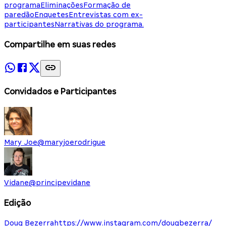
programa
Eliminações
Formação de
paredão
Enquetes
Entrevistas com ex-
participantes
Narrativas do programa.
Compartilhe em suas redes
Convidados e Participantes
Mary Joe
@
maryjoerodrigue
Vidane
@
principevidane
Edição
Doug Bezerra
https://www.instagram.com/dougbezerra/