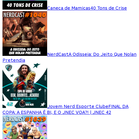
Caneca de Mamicas
40 Tons de Crise
NerdCast
A Odisseia: Do Jeito Que Nolan
Pretendia
Jovem Nerd Esporte Clube
FINAL DA
COPA: A ESPANHA É BI, E O JNEC VOA?! | JNEC 42