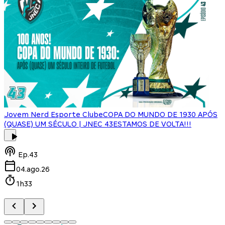
Jovem Nerd Esporte Clube
COPA DO MUNDO DE 1930 APÓS
(QUASE) UM SÉCULO | JNEC 43
ESTAMOS DE VOLTA!!!
J
Ep.
43
04.ago.26
1h33