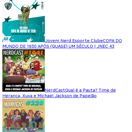
Jovem Nerd Esporte Clube
COPA DO
MUNDO DE 1930 APÓS (QUASE) UM SÉCULO | JNEC 43
NerdCast
Qual é a Pauta? Time de
Herança, Xuxa e Michael Jackson de Papelão