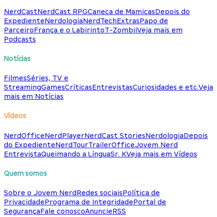
NerdCast
NerdCast RPG
Caneca de Mamicas
Depois do
Expediente
Nerdologia
NerdTech
Extras
Papo de
Parceiro
França e o Labirinto
T-Zombii
Veja mais em
Podcasts
Notícias
Filmes
Séries, TV e
Streaming
Games
Críticas
Entrevistas
Curiosidades e etc.
Veja
mais em Notícias
Vídeos
NerdOffice
NerdPlayer
NerdCast Stories
Nerdologia
Depois
do Expediente
NerdTour
TrailerOffice
Jovem Nerd
Entrevista
Queimando a Língua
Sr. K
Veja mais em Vídeos
Quem somos
Sobre o Jovem Nerd
Redes sociais
Política de
Privacidade
Programa de Integridade
Portal de
Segurança
Fale conosco
Anuncie
RSS