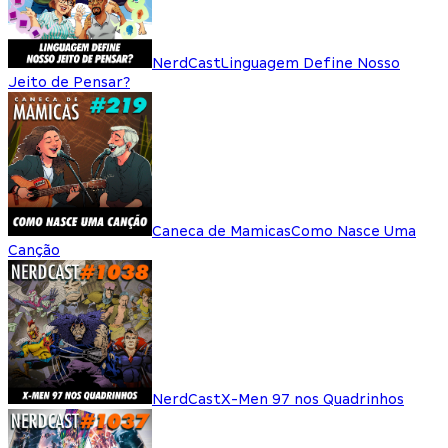
NerdCast
Linguagem Define Nosso
Jeito de Pensar?
Caneca de Mamicas
Como Nasce Uma
Canção
NerdCast
X-Men 97 nos Quadrinhos