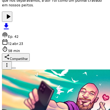
que nos separávamos, a dor foi como um punhal cravado
em nossos peitos.
Ep.
42
12.abr.23
58 min
Compartilhar