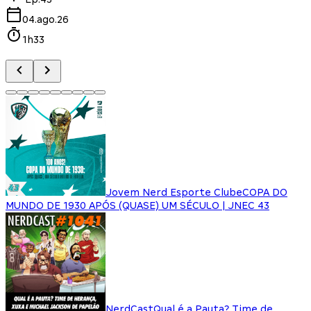
04.ago.26
1h33
Jovem Nerd Esporte Clube
COPA DO
MUNDO DE 1930 APÓS (QUASE) UM SÉCULO | JNEC 43
NerdCast
Qual é a Pauta? Time de