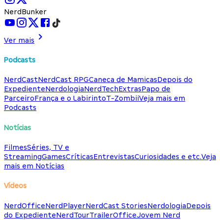
NerdBunker
Ver mais
Podcasts
NerdCast
NerdCast RPG
Caneca de Mamicas
Depois do
Expediente
Nerdologia
NerdTech
Extras
Papo de
Parceiro
França e o Labirinto
T-Zombii
Veja mais em
Podcasts
Notícias
Filmes
Séries, TV e
Streaming
Games
Críticas
Entrevistas
Curiosidades e etc.
Veja
mais em Notícias
Vídeos
NerdOffice
NerdPlayer
NerdCast Stories
Nerdologia
Depois
do Expediente
NerdTour
TrailerOffice
Jovem Nerd