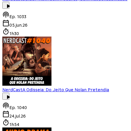
Ep.
1033
05.jun.26
1h30
NerdCast
A Odisseia: Do Jeito Que Nolan Pretendia
Ep.
1040
24.jul.26
1h54