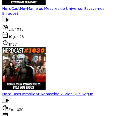
NerdCast
He-Man e os Mestres do Universo: Estávamos
Errados?
Ep.
1035
19.jun.26
1h37
NerdCast
Demolidor Renascido 2: Vida Que Segue
Ep.
1030