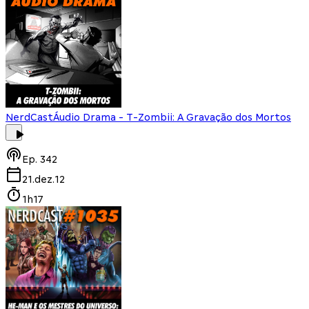
NerdCast
Áudio Drama - T-Zombii: A Gravação dos Mortos
Ep.
342
21.dez.12
1h17