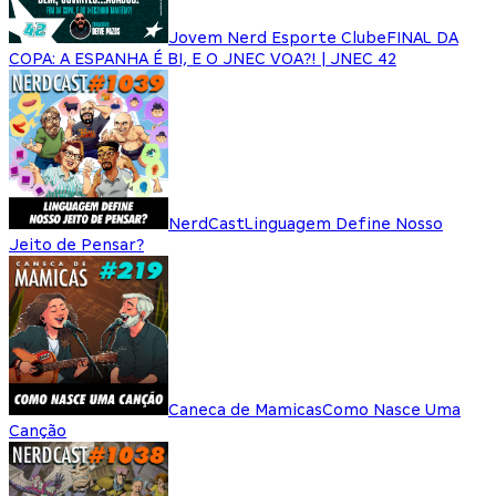
Jovem Nerd Esporte Clube
FINAL DA
COPA: A ESPANHA É BI, E O JNEC VOA?! | JNEC 42
NerdCast
Linguagem Define Nosso
Jeito de Pensar?
Caneca de Mamicas
Como Nasce Uma
Canção