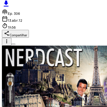
Ep.
306
13.abr.12
1h56
Compartilhar