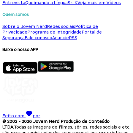
Entrevista
Queimando a Língua
Sr. K
Veja mais em Vídeos
Quem somos
Sobre o Jovem Nerd
Redes sociais
Política de
Privacidade
Programa de Integridade
Portal de
Segurança
Fale conosco
Anuncie
RSS
Baixe o nosso APP
Feito com
por
© 2002 -
2026
Jovem Nerd Produção de Conteúdo
LTDA.
Todas as imagens de filmes, séries, redes sociais e etc.
são marcas registradas dos seus respectivos proprietários.