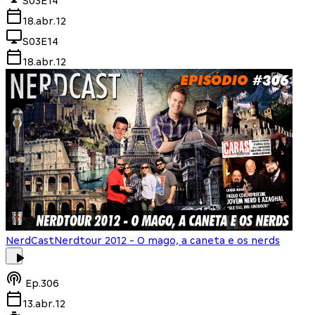
S03E14
18.abr.12
S03E14
18.abr.12
NerdCast
Nerdtour 2012 - O mago, a caneta e os nerds
Ep.
306
13.abr.12