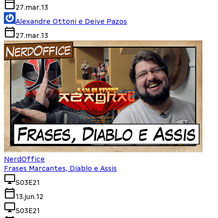
27.mar.13
Alexandre Ottoni e Deive Pazos
27.mar.13
NerdOffice
Frases Marcantes, Diablo e Assis
S03E21
13.jun.12
S03E21