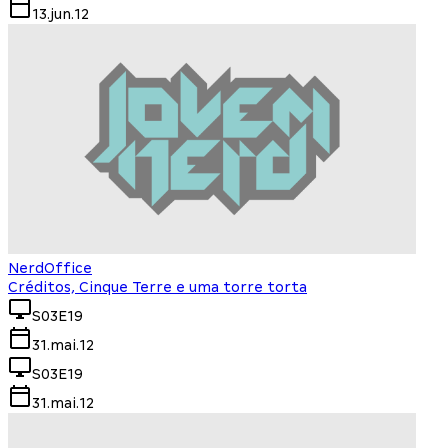
13.jun.12
NerdOffice
Créditos, Cinque Terre e uma torre torta
S03E19
31.mai.12
S03E19
31.mai.12