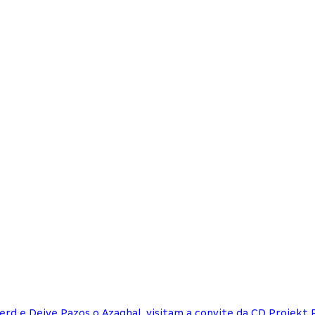
d e Deive Pazos o Azaghal, visitam a convite da CD Projekt R