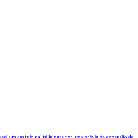
ed, um castelo na Itália para ter uma prévia da expansão de