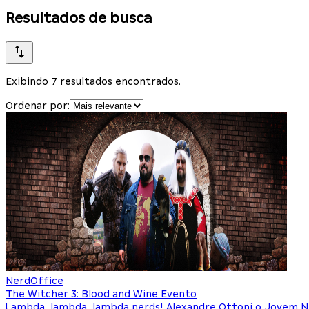
Resultados de busca
Exibindo 7 resultados encontrados.
Ordenar por:
NerdOffice
The Witcher 3: Blood and Wine Evento
Lambda, lambda, lambda nerds! Alexandre Ottoni o Jovem Ner