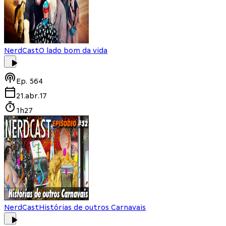
NerdCast
O lado bom da vida
Ep.
564
21.abr.17
1h27
NerdCast
Histórias de outros Carnavais