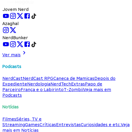
Jovem Nerd
Azaghal
NerdBunker
Ver mais
Podcasts
NerdCast
NerdCast RPG
Caneca de Mamicas
Depois do
Expediente
Nerdologia
NerdTech
Extras
Papo de
Parceiro
França e o Labirinto
T-Zombii
Veja mais em
Podcasts
Notícias
Filmes
Séries, TV e
Streaming
Games
Críticas
Entrevistas
Curiosidades e etc.
Veja
mais em Notícias