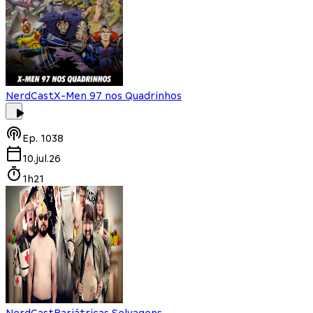
NerdCast
X-Men 97 nos Quadrinhos
Ep.
1038
10.jul.26
1h21
NerdCast
Bariátricas Selvagens