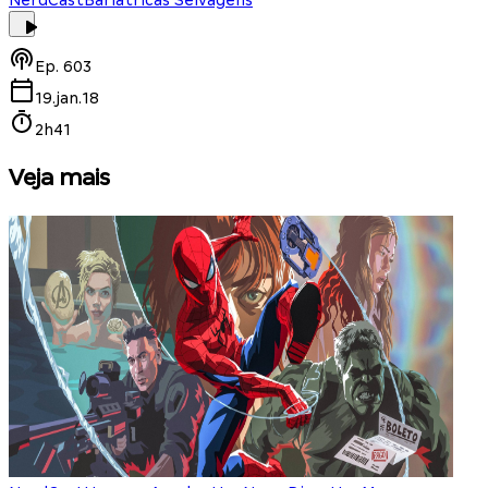
Ep.
603
19.jan.18
2h41
Veja mais