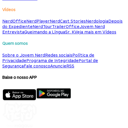
Vídeos
NerdOffice
NerdPlayer
NerdCast Stories
Nerdologia
Depois
do Expediente
NerdTour
TrailerOffice
Jovem Nerd
Entrevista
Queimando a Língua
Sr. K
Veja mais em Vídeos
Quem somos
Sobre o Jovem Nerd
Redes sociais
Política de
Privacidade
Programa de Integridade
Portal de
Segurança
Fale conosco
Anuncie
RSS
Baixe o nosso APP