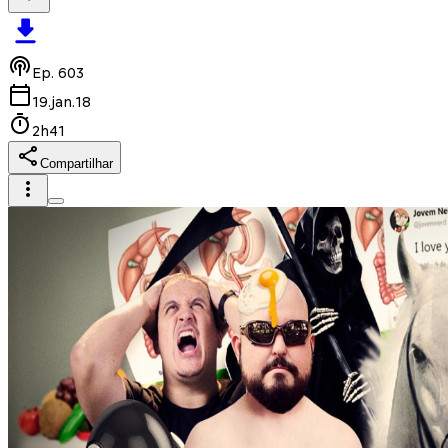
Ep.
603
19.jan.18
2h41
Compartilhar