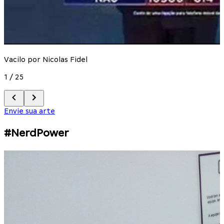
Vacilo por Nicolas Fidel
1
/
25
Envie sua arte
#NerdPower
T
2