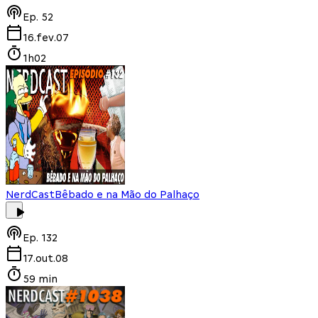
Ep.
52
16.fev.07
1h02
NerdCast
Bêbado e na Mão do Palhaço
Ep.
132
17.out.08
59 min