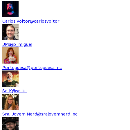
Carlos Voltor
@
carlosvoltor
JP
@
jp_miguel
Portuguesa
@
portuguesa_nc
Sr. K
@
sr_k_
Sra. Jovem Nerd
@
srajovemnerd_nc