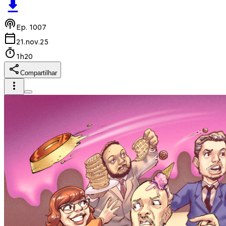
Ep.
1007
21.nov.25
1h20
Compartilhar