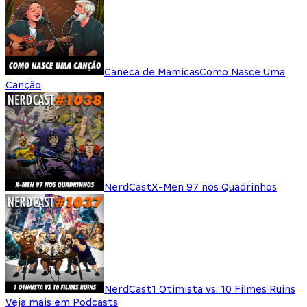
Caneca de Mamicas
Como Nasce Uma
Canção
NerdCast
X-Men 97 nos Quadrinhos
NerdCast
1 Otimista vs. 10 Filmes Ruins
Veja mais em Podcasts