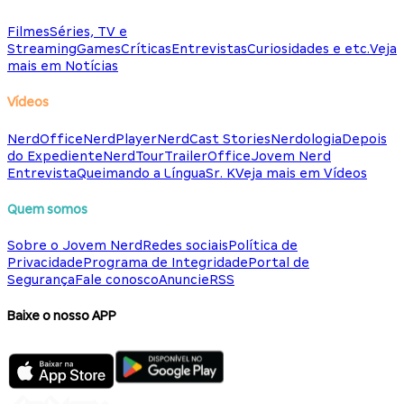
Filmes
Séries, TV e
Streaming
Games
Críticas
Entrevistas
Curiosidades e etc.
Veja
mais em Notícias
Vídeos
NerdOffice
NerdPlayer
NerdCast Stories
Nerdologia
Depois
do Expediente
NerdTour
TrailerOffice
Jovem Nerd
Entrevista
Queimando a Língua
Sr. K
Veja mais em Vídeos
Quem somos
Sobre o Jovem Nerd
Redes sociais
Política de
Privacidade
Programa de Integridade
Portal de
Segurança
Fale conosco
Anuncie
RSS
Baixe o nosso APP