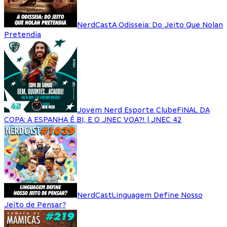
NerdCast
A Odisseia: Do Jeito Que Nolan
Pretendia
Jovem Nerd Esporte Clube
FINAL DA
COPA: A ESPANHA É BI, E O JNEC VOA?! | JNEC 42
NerdCast
Linguagem Define Nosso
Jeito de Pensar?