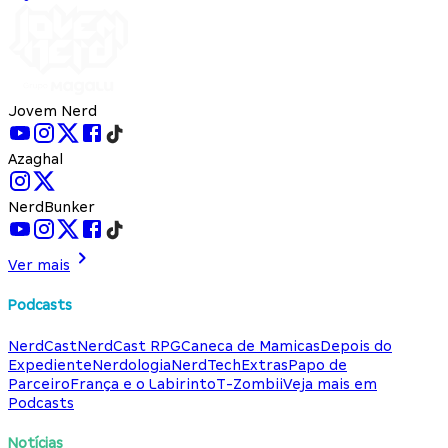
Jovem Nerd
Azaghal
NerdBunker
Ver mais
Podcasts
NerdCast
NerdCast RPG
Caneca de Mamicas
Depois do
Expediente
Nerdologia
NerdTech
Extras
Papo de
Parceiro
França e o Labirinto
T-Zombii
Veja mais em
Podcasts
Notícias