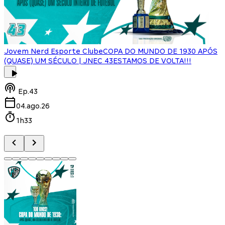
Jovem Nerd Esporte Clube
COPA DO MUNDO DE 1930 APÓS
(QUASE) UM SÉCULO | JNEC 43
ESTAMOS DE VOLTA!!!
J
Ep.
43
04.ago.26
1h33