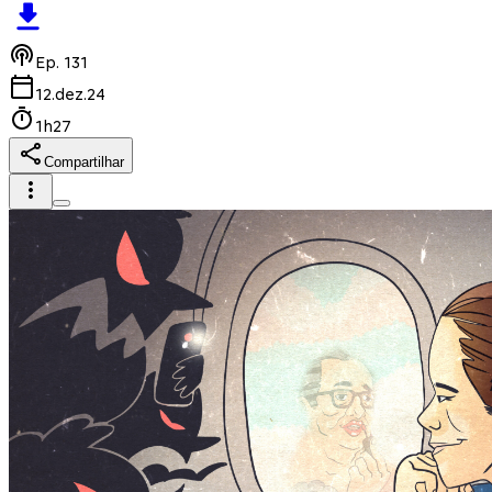
Ep.
131
12.dez.24
1h27
Compartilhar