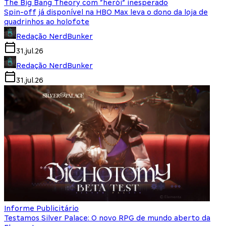
The Big Bang Theory com “herói” inesperado
Spin-off já disponível na HBO Max leva o dono da loja de
quadrinhos ao holofote
Redação NerdBunker
31.jul.26
Redação NerdBunker
31.jul.26
Informe Publicitário
Testamos Silver Palace: O novo RPG de mundo aberto da