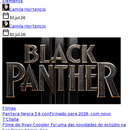
Elementa
Camila Hortencio
30.jul.26
Camila Hortencio
30.jul.26
Filmes
Pantera Negra 3 é confirmado para 2028, com novo
T'Challa
Filme de Ryan Coogler foi uma das novidades do estúdio na