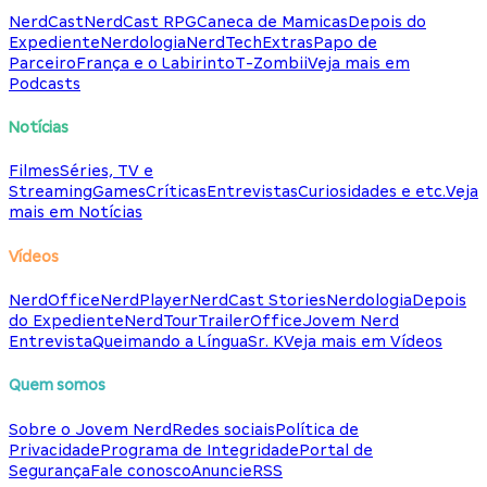
NerdCast
NerdCast RPG
Caneca de Mamicas
Depois do
Expediente
Nerdologia
NerdTech
Extras
Papo de
Parceiro
França e o Labirinto
T-Zombii
Veja mais em
Podcasts
Notícias
Filmes
Séries, TV e
Streaming
Games
Críticas
Entrevistas
Curiosidades e etc.
Veja
mais em Notícias
Vídeos
NerdOffice
NerdPlayer
NerdCast Stories
Nerdologia
Depois
do Expediente
NerdTour
TrailerOffice
Jovem Nerd
Entrevista
Queimando a Língua
Sr. K
Veja mais em Vídeos
Quem somos
Sobre o Jovem Nerd
Redes sociais
Política de
Privacidade
Programa de Integridade
Portal de
Segurança
Fale conosco
Anuncie
RSS