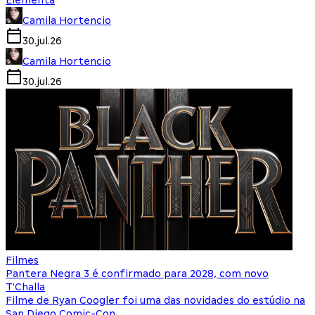
Camila Hortencio
30.jul.26
Camila Hortencio
30.jul.26
Filmes
Pantera Negra 3 é confirmado para 2028, com novo
T'Challa
Filme de Ryan Coogler foi uma das novidades do estúdio na
San Diego Comic-Con