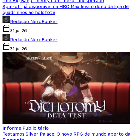
The Big Bang Theory com “herói” inesperado
Spin-off já disponível na HBO Max leva o dono da loja de
quadrinhos ao holofote
Redação NerdBunker
31.jul.26
Redação NerdBunker
31.jul.26
Informe Publicitário
Testamos Silver Palace: O novo RPG de mundo aberto da
Elementa