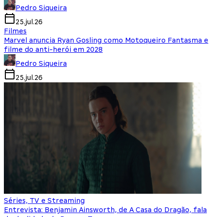
Pedro Siqueira
25.jul.26
Filmes
Marvel anuncia Ryan Gosling como Motoqueiro Fantasma e
filme do anti-herói em 2028
Pedro Siqueira
25.jul.26
Séries, TV e Streaming
Entrevista: Benjamin Ainsworth, de A Casa do Dragão, fala