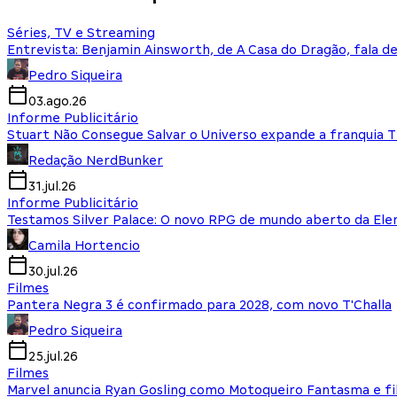
Séries, TV e Streaming
Entrevista: Benjamin Ainsworth, de A Casa do Dragão, fala d
Pedro Siqueira
03.ago.26
Informe Publicitário
Stuart Não Consegue Salvar o Universo expande a franquia 
Redação NerdBunker
31.jul.26
Informe Publicitário
Testamos Silver Palace: O novo RPG de mundo aberto da El
Camila Hortencio
30.jul.26
Filmes
Pantera Negra 3 é confirmado para 2028, com novo T'Challa
Pedro Siqueira
25.jul.26
Filmes
Marvel anuncia Ryan Gosling como Motoqueiro Fantasma e fi