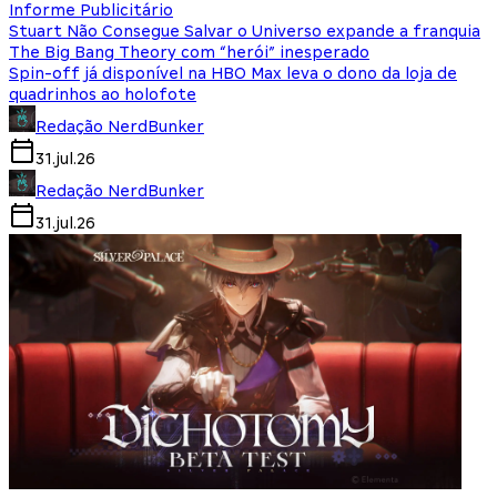
Informe Publicitário
Stuart Não Consegue Salvar o Universo expande a franquia
The Big Bang Theory com “herói” inesperado
Spin-off já disponível na HBO Max leva o dono da loja de
quadrinhos ao holofote
Redação NerdBunker
31.jul.26
Redação NerdBunker
31.jul.26