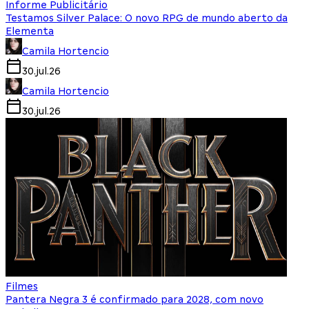
Informe Publicitário
Testamos Silver Palace: O novo RPG de mundo aberto da
Elementa
Camila Hortencio
30.jul.26
Camila Hortencio
30.jul.26
Filmes
Pantera Negra 3 é confirmado para 2028, com novo