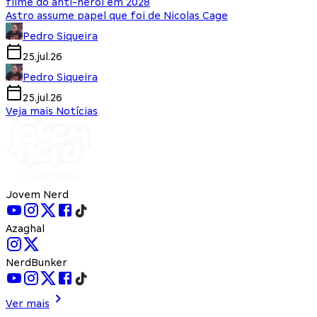
filme do anti-herói em 2028
Astro assume papel que foi de Nicolas Cage
Pedro Siqueira
25.jul.26
Pedro Siqueira
25.jul.26
Veja mais Notícias
Jovem Nerd
Azaghal
NerdBunker
Ver mais