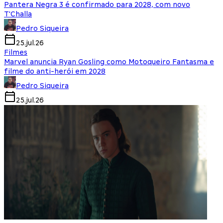
Pantera Negra 3 é confirmado para 2028, com novo
T'Challa
Pedro Siqueira
25.jul.26
Filmes
Marvel anuncia Ryan Gosling como Motoqueiro Fantasma e
filme do anti-herói em 2028
Pedro Siqueira
25.jul.26