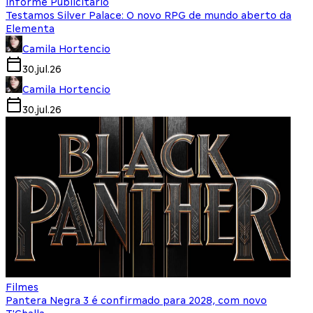
Informe Publicitário
Testamos Silver Palace: O novo RPG de mundo aberto da
Elementa
Camila Hortencio
30.jul.26
Camila Hortencio
30.jul.26
Filmes
Pantera Negra 3 é confirmado para 2028, com novo