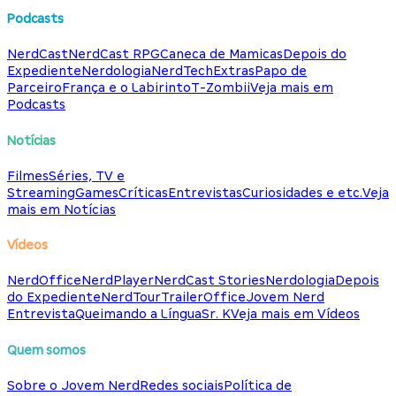
Podcasts
NerdCast
NerdCast RPG
Caneca de Mamicas
Depois do
Expediente
Nerdologia
NerdTech
Extras
Papo de
Parceiro
França e o Labirinto
T-Zombii
Veja mais em
Podcasts
Notícias
Filmes
Séries, TV e
Streaming
Games
Críticas
Entrevistas
Curiosidades e etc.
Veja
mais em Notícias
Vídeos
NerdOffice
NerdPlayer
NerdCast Stories
Nerdologia
Depois
do Expediente
NerdTour
TrailerOffice
Jovem Nerd
Entrevista
Queimando a Língua
Sr. K
Veja mais em Vídeos
Quem somos
Sobre o Jovem Nerd
Redes sociais
Política de