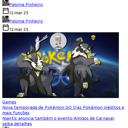
Paloma Pinheiro
12.mar.25
Paloma Pinheiro
12.mar.25
Games
Nova temporada de Pokémon GO traz Pokémon inéditos e
mais funções
Niantic anuncia também o evento Amigos de Carnaval;
saiba detalhes