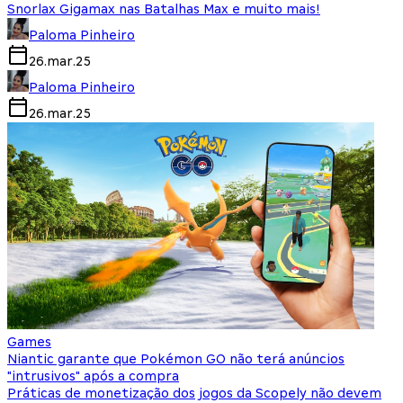
Snorlax Gigamax nas Batalhas Max e muito mais!
Paloma Pinheiro
26.mar.25
Paloma Pinheiro
26.mar.25
Games
Niantic garante que Pokémon GO não terá anúncios
"intrusivos" após a compra
Práticas de monetização dos jogos da Scopely não devem