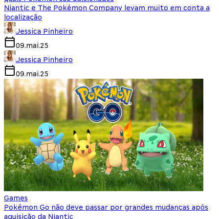
Niantic e The Pokémon Company levam muito em conta a
localização
Jessica Pinheiro
09.mai.25
Jessica Pinheiro
09.mai.25
Games
Pokémon Go não deve passar por grandes mudanças após
aquisição da Niantic