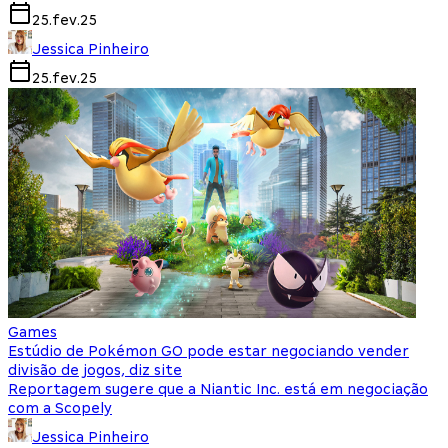
25.fev.25
Jessica Pinheiro
25.fev.25
Games
Estúdio de Pokémon GO pode estar negociando vender
divisão de jogos, diz site
Reportagem sugere que a Niantic Inc. está em negociação
com a Scopely
Jessica Pinheiro