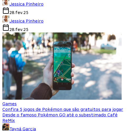
Jessica Pinheiro
28.fev.25
Jessica Pinheiro
28.fev.25
Games
Confira 5 jogos de Pokémon que são gratuitos para jogar
Desde o famoso Pokémon GO até o subestimado Café
ReMix
Tayná Garcia