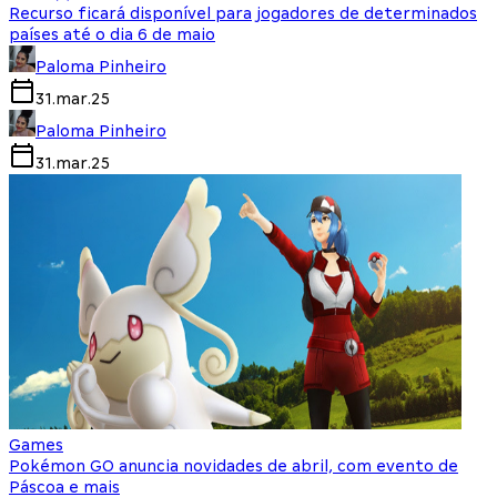
Recurso ficará disponível para jogadores de determinados
países até o dia 6 de maio
Paloma Pinheiro
31.mar.25
Paloma Pinheiro
31.mar.25
Games
Pokémon GO anuncia novidades de abril, com evento de
Páscoa e mais