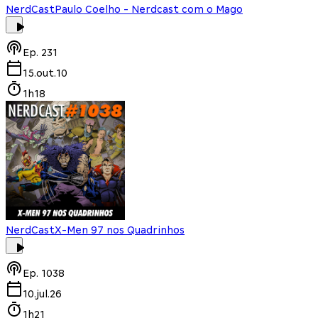
NerdCast
Paulo Coelho - Nerdcast com o Mago
Ep.
231
15.out.10
1h18
NerdCast
X-Men 97 nos Quadrinhos
Ep.
1038
10.jul.26
1h21