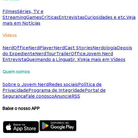
Filmes
Séries, TV e
Streaming
Games
Críticas
Entrevistas
Curiosidades e etc.
Veja
mais em Notícias
Vídeos
NerdOffice
NerdPlayer
NerdCast Stories
Nerdologia
Depois
do Expediente
NerdTour
TrailerOffice
Jovem Nerd
Entrevista
Queimando a Língua
Sr. K
Veja mais em Vídeos
Quem somos
Sobre o Jovem Nerd
Redes sociais
Política de
Privacidade
Programa de Integridade
Portal de
Segurança
Fale conosco
Anuncie
RSS
Baixe o nosso APP