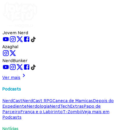
Jovem Nerd
Azaghal
NerdBunker
Ver mais
Podcasts
NerdCast
NerdCast RPG
Caneca de Mamicas
Depois do
Expediente
Nerdologia
NerdTech
Extras
Papo de
Parceiro
França e o Labirinto
T-Zombii
Veja mais em
Podcasts
Notícias