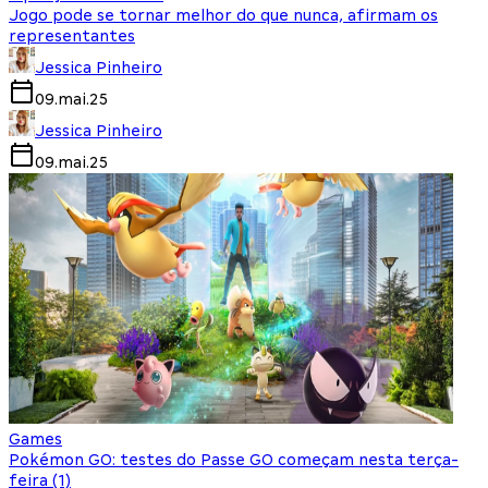
Jogo pode se tornar melhor do que nunca, afirmam os
representantes
Jessica Pinheiro
09.mai.25
Jessica Pinheiro
09.mai.25
Games
Pokémon GO: testes do Passe GO começam nesta terça-
feira (1)