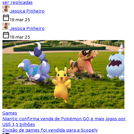
ser replicadas
Jessica Pinheiro
19.mar.25
Jessica Pinheiro
19.mar.25
Games
Niantic confirma venda de Pokémon GO e mais jogos por
US$ 3,5 bilhões
Divisão de games foi vendida para a Scopely