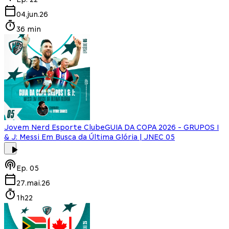
04.jun.26
36 min
Jovem Nerd Esporte Clube
GUIA DA COPA 2026 - GRUPOS I
& J: Messi Em Busca da Última Glória | JNEC 05
Ep.
05
27.mai.26
1h22