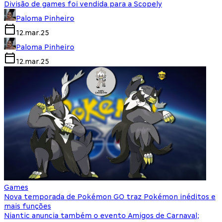
Divisão de games foi vendida para a Scopely
Paloma Pinheiro
12.mar.25
Paloma Pinheiro
12.mar.25
Games
Nova temporada de Pokémon GO traz Pokémon inéditos e
mais funções
Niantic anuncia também o evento Amigos de Carnaval;