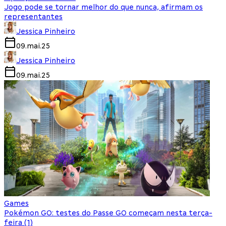
Jogo pode se tornar melhor do que nunca, afirmam os
representantes
Jessica Pinheiro
09.mai.25
Jessica Pinheiro
09.mai.25
Games
Pokémon GO: testes do Passe GO começam nesta terça-
feira (1)