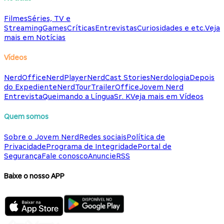
Filmes
Séries, TV e
Streaming
Games
Críticas
Entrevistas
Curiosidades e etc.
Veja
mais em Notícias
Vídeos
NerdOffice
NerdPlayer
NerdCast Stories
Nerdologia
Depois
do Expediente
NerdTour
TrailerOffice
Jovem Nerd
Entrevista
Queimando a Língua
Sr. K
Veja mais em Vídeos
Quem somos
Sobre o Jovem Nerd
Redes sociais
Política de
Privacidade
Programa de Integridade
Portal de
Segurança
Fale conosco
Anuncie
RSS
Baixe o nosso APP