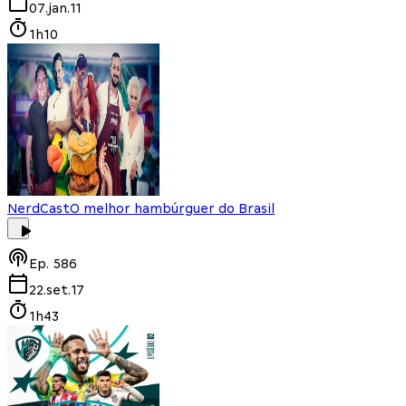
07.jan.11
1h10
NerdCast
O melhor hambúrguer do Brasil
Ep.
586
22.set.17
1h43