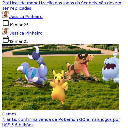
Práticas de monetização dos jogos da Scopely não devem
ser replicadas
Jessica Pinheiro
19.mar.25
Jessica Pinheiro
19.mar.25
Games
Niantic confirma venda de Pokémon GO e mais jogos por
US$ 3,5 bilhões