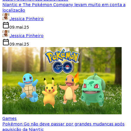
Niantic e The Pokémon Company levam muito em conta a
localização
Jessica Pinheiro
09.mai.25
Jessica Pinheiro
09.mai.25
Games
Pokémon Go não deve passar por grandes mudanças após
aquisição da Niantic