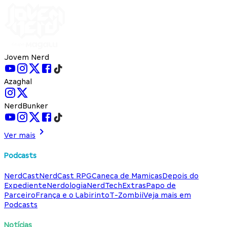
Jovem Nerd
Azaghal
NerdBunker
Ver mais
Podcasts
NerdCast
NerdCast RPG
Caneca de Mamicas
Depois do
Expediente
Nerdologia
NerdTech
Extras
Papo de
Parceiro
França e o Labirinto
T-Zombii
Veja mais em
Podcasts
Notícias