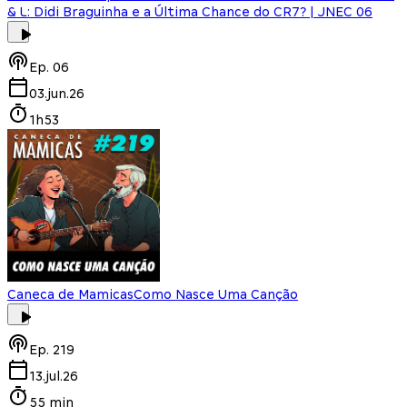
& L: Didi Braguinha e a Última Chance do CR7? | JNEC 06
Ep.
06
03.jun.26
1h53
Caneca de Mamicas
Como Nasce Uma Canção
Ep.
219
13.jul.26
55 min