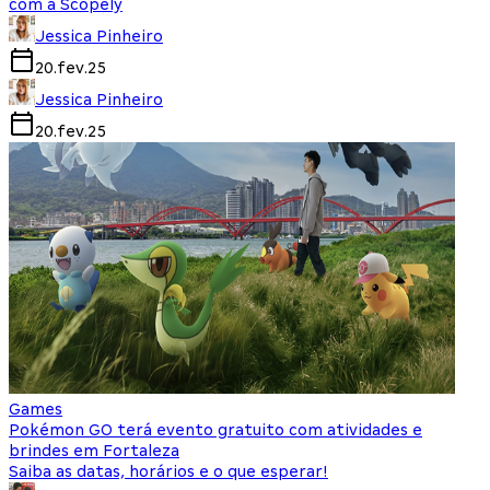
com a Scopely
Jessica Pinheiro
20.fev.25
Jessica Pinheiro
20.fev.25
Games
Pokémon GO terá evento gratuito com atividades e
brindes em Fortaleza
Saiba as datas, horários e o que esperar!