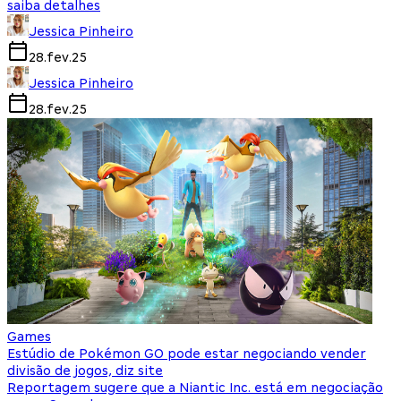
saiba detalhes
Jessica Pinheiro
28.fev.25
Jessica Pinheiro
28.fev.25
Games
Estúdio de Pokémon GO pode estar negociando vender
divisão de jogos, diz site
Reportagem sugere que a Niantic Inc. está em negociação