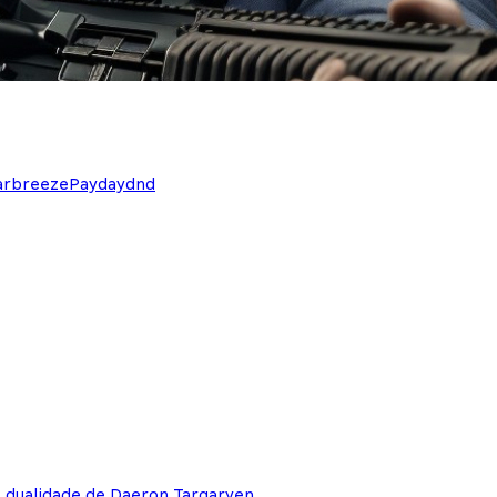
arbreeze
Payday
dnd
e dualidade de Daeron Targaryen