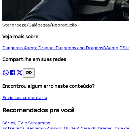
Starbreeze/Galápagos/Reprodução
Veja mais sobre
Dungeons &amp; Dragons
Dungeons and Dragons
D&amp;D
St
Compartilhe em suas redes
Encontrou algum erro neste conteúdo?
Envie seu comentário
Recomendados pra você
Séries, TV e Streaming
Entrevista: Benjamin Ainsworth, de A Casa do Dragão, fala d