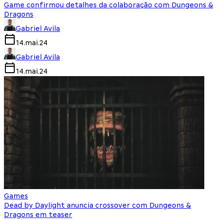
Game confirmou detalhes da colaboração com Dungeons &
Dragons
Gabriel Avila
14.mai.24
Gabriel Avila
14.mai.24
Games
Dead by Daylight anuncia crossover com Dungeons &
Dragons em teaser