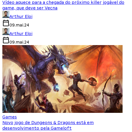
Vídeo aquece para a chegada do próximo killer jogável do
game, que deve ser Vecna
Arthur Eloi
09.mai.24
Arthur Eloi
09.mai.24
Games
Novo jogo de Dungeons & Dragons está em
desenvolvimento pela Gameloft