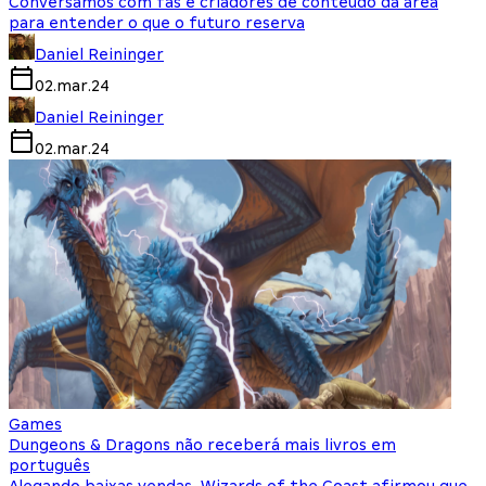
Conversamos com fãs e criadores de conteúdo da área
para entender o que o futuro reserva
Daniel Reininger
02.mar.24
Daniel Reininger
02.mar.24
Games
Dungeons & Dragons não receberá mais livros em
português