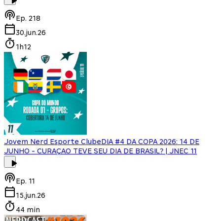
Ep.
218
30.jun.26
1h12
Jovem Nerd Esporte Clube
DIA #4 DA COPA 2026: 14 DE
JUNHO - CURAÇAO TEVE SEU DIA DE BRASIL? | JNEC 11
Ep.
11
15.jun.26
44 min