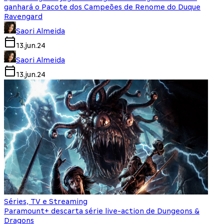
ganhará o Pacote dos Campeões de Renome do Duque
Ravengard
Saori Almeida
13.jun.24
Saori Almeida
13.jun.24
Séries, TV e Streaming
Paramount+ descarta série live-action de Dungeons &
Dragons