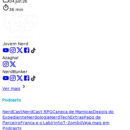
04.jun.26
36 min
Jovem Nerd
Azaghal
NerdBunker
Ver mais
Podcasts
NerdCast
NerdCast RPG
Caneca de Mamicas
Depois do
Expediente
Nerdologia
NerdTech
Extras
Papo de
Parceiro
França e o Labirinto
T-Zombii
Veja mais em
Podcasts