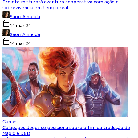
Projeto misturará aventura cooperativa com ação e
sobrevivência em tempo real
Saori Almeida
14.mar.24
Saori Almeida
14.mar.24
Games
Galápagos Jogos se posiciona sobre o fim da tradução de
Magic e D&D