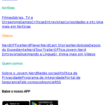
Notícias
Filmes
Séries, TV e
Streaming
Games
Críticas
Entrevistas
Curiosidades e etc.
Veja
mais em Notícias
Vídeos
NerdOffice
NerdPlayer
NerdCast Stories
Nerdologia
Depois
do Expediente
NerdTour
TrailerOffice
Jovem Nerd
Entrevista
Queimando a Língua
Sr. K
Veja mais em Vídeos
Quem somos
Sobre o Jovem Nerd
Redes sociais
Política de
Privacidade
Programa de Integridade
Portal de
Segurança
Fale conosco
Anuncie
RSS
Baixe o nosso APP