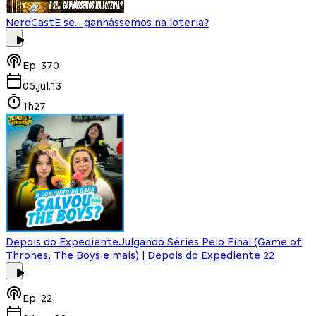
NerdCast
E se... ganhássemos na loteria?
Ep.
370
05.jul.13
1h27
Depois do Expediente
Julgando Séries Pelo Final (Game of
Thrones, The Boys e mais) | Depois do Expediente 22
Ep.
22