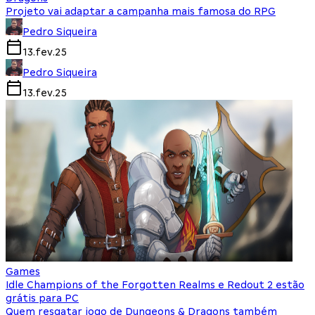
Projeto vai adaptar a campanha mais famosa do RPG
Pedro Siqueira
13.fev.25
Pedro Siqueira
13.fev.25
Games
Idle Champions of the Forgotten Realms e Redout 2 estão
grátis para PC
Quem resgatar jogo de Dungeons & Dragons também